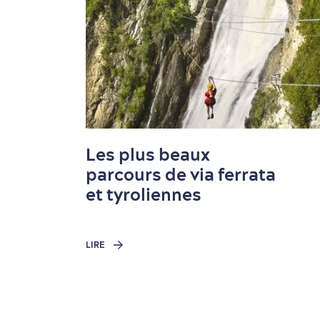
Automne
Culture animée
Les plus beaux
Été
Féérie hivernale
parcours de via ferrata
Hiver
Histoire vivante
et tyroliennes
Printemps
Magasinage
LIRE
Nature à proximité
Plaisir en famille
Saveurs locales