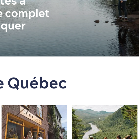
tés à
e complet
nquer
de Québec