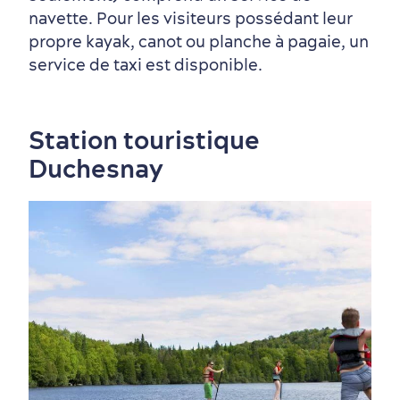
navette. Pour les visiteurs possédant leur
propre kayak, canot ou planche à pagaie, un
service de taxi est disponible.
Station touristique
Tourisme responsable
Événements
Rabais hôtels
Compensation carbone
Duchesnay
en amoureux