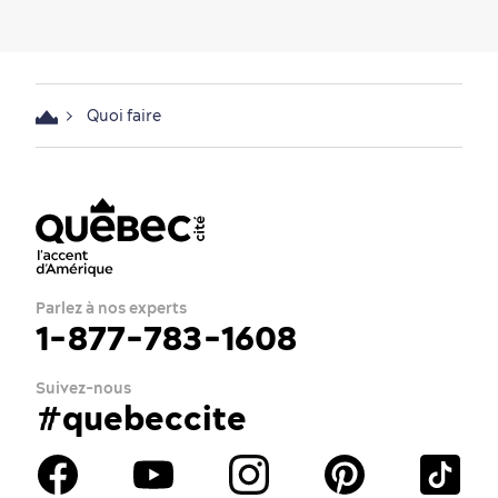
Quoi faire
Parlez à nos experts
1-877-783-1608
Suivez-nous
#quebeccite