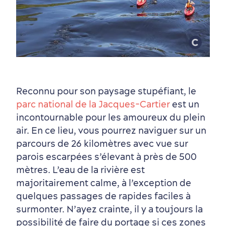
Quartiers centraux
Quoi faire en août
Produits locaux
Vieux-Québec
Itinéraires
Reconnu pour son paysage stupéfiant, le
parc national de la Jacques-Cartier
est un
incontournable pour les amoureux du plein
air. En ce lieu, vous pourrez naviguer sur un
parcours de 26 kilomètres avec vue sur
parois escarpées s’élevant à près de 500
mètres. L’eau de la rivière est
majoritairement calme, à l’exception de
quelques passages de rapides faciles à
surmonter. N’ayez crainte, il y a toujours la
possibilité de faire du portage si ces zones