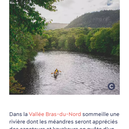
Dans la
Vallée Bras-du-Nord
sommeille une
Périphérie de la ville
Activités en hiver
Centres de villégiature
Informations pratiques
rivière dont les méandres seront appréciés