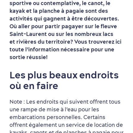
sportive ou contemplative, le canot, le
kayak et la planche à pagaie sont des
activités qui gagnent à être découvertes.
Où aller pour partir pagayer sur le fleuve
Saint-Laurent ou sur les nombreux lacs
et rivières du territoire? Vous trouverez ici
toute l’information nécessaire pour une
sortie réussie!
Les plus beaux endroits
où en faire
Vieux-Québec
Incontournables
7 expériences gourmandes
Où dormir?
Forfaits et rabais
Note : Les endroits qui suivent offrent tous
une rampe de mise à l’eau pour les
embarcations personnelles. Certains
offrent également un service de location de
kayaks, canots et de planches à pagaie pour