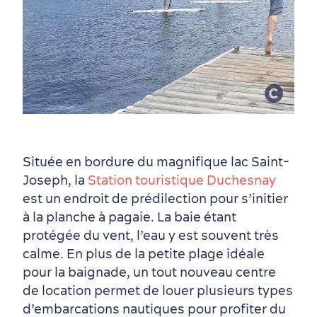
Située en bordure du magnifique lac Saint-
Joseph, la
Station touristique Duchesnay
est un endroit de prédilection pour s’initier
à la planche à pagaie. La baie étant
protégée du vent, l’eau y est souvent très
calme. En plus de la petite plage idéale
Première visite
Croisières internationales
pour la baignade, un tout nouveau centre
Histoire vivante
au petit-déjeuner
de location permet de louer plusieurs types
d’embarcations nautiques pour profiter du