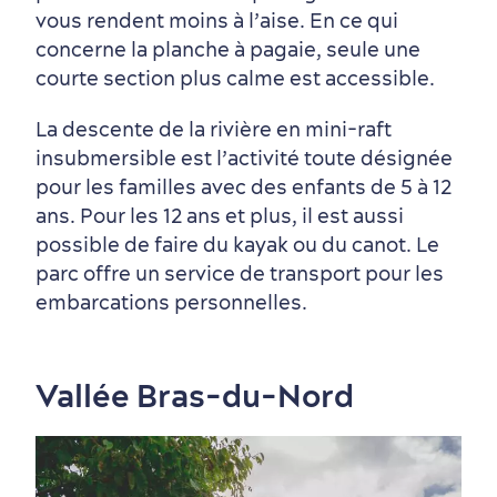
vous rendent moins à l’aise. En ce qui
concerne la planche à pagaie, seule une
courte section plus calme est accessible.
La descente de la rivière en mini-raft
insubmersible est l’activité toute désignée
pour les familles avec des enfants de 5 à 12
ans. Pour les 12 ans et plus, il est aussi
possible de faire du kayak ou du canot. Le
Autour du centre-ville
Activités en été
Hôtels écologiques
Magazine Québec cité
parc offre un service de transport pour les
dans le Vieux-Québec
embarcations personnelles.
Vallée Bras-du-Nord