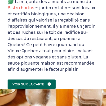
La majorité des aliments au menu du
Bistro hortus
– jardin en latin – sont locaux
et certifiés biologiques, une décision
d’affaires qui valorise la traçabilité dans
l’approvisionnement. Il y a même un jardin
Périphérie de la ville
Activités en hiver
Centres de villégiature
Informations pratiques
et des ruches sur le toit de l’édifice au-
en famille
dessus du restaurant, un pionnier à
Québec! Ce petit havre gourmand du
Vieux-Québec a tout pour plaire, incluant
des options véganes et sans gluten. La
sauce piquante maison est recommandée
afin d’augmenter le facteur plaisir.
VOIR SUR LA CARTE