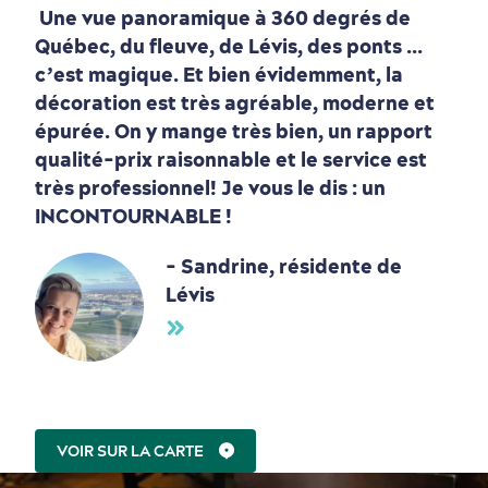
Une vue panoramique à 360 degrés de
Québec, du fleuve, de Lévis, des ponts ...
c’est magique. Et bien évidemment, la
décoration est très agréable, moderne et
épurée. On y mange très bien, un rapport
qualité-prix raisonnable et le service est
très professionnel! Je vous le dis : un
INCONTOURNABLE !
- Sandrine, résidente de
Lévis
VOIR SUR LA CARTE
Autour du centre-ville
Activités en été
Hôtels écologiques
Magazine Québec cité