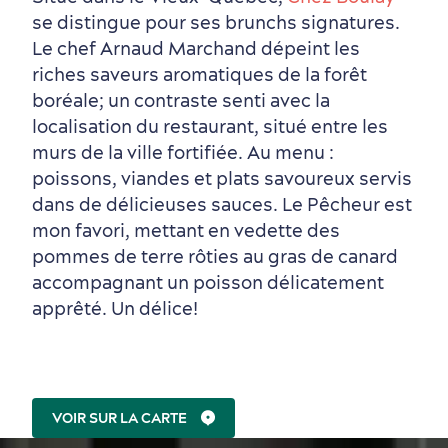
se distingue pour ses brunchs
signatures.
Le chef Arnaud Marchand dépeint les
riches saveurs aromatiques de la forêt
boréale; un contraste senti avec la
localisation du restaurant, situé entre les
murs de la ville fortifiée. Au menu :
poissons, viandes et plats savoureux servis
dans de délicieuses sauces. Le Pêcheur est
mon favori, mettant en vedette des
pommes de terre rôties au gras de canard
accompagnant un poisson délicatement
apprêté. Un délice!
Première visite
Croisières internationales
Histoire vivante
au petit-déjeuner
VOIR SUR LA CARTE