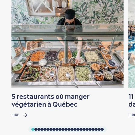
5 restaurants où manger
11
végétarien à Québec
da
LIRE
LIR