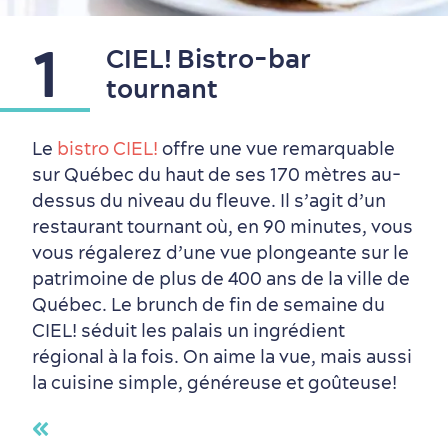
1
CIEL! Bistro-bar
tournant
Le
bistro CIEL!
offre une vue remarquable
sur Québec du haut de ses 170 mètres au-
dessus du niveau du fleuve. Il s’agit d’un
restaurant tournant où, en 90 minutes, vous
vous régalerez d’une vue plongeante sur le
patrimoine de plus de 400 ans de la ville de
Québec. Le brunch de fin de semaine du
Quartiers centraux
Quoi faire en août
Produits locaux
Vieux-Québec
Itinéraires
CIEL! séduit les palais un ingrédient
régional à la fois. On aime la vue, mais aussi
la cuisine simple, généreuse et goûteuse!