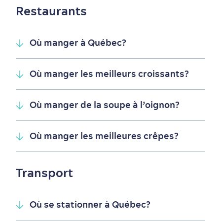
Restaurants
Où manger à Québec?
Où manger les meilleurs croissants?
Où manger de la soupe à l’oignon?
Tourisme responsable
Événements
Rabais hôtels
Compensation carbone
Où manger les meilleures crêpes?
en amoureux
Transport
Où se stationner à Québec?