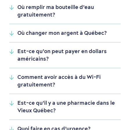
Où remplir ma bouteille d’eau
Saisons et climat
gratuitement?
Culture animée
écoresponsable
Où changer mon argent à Québec?
Est-ce qu’on peut payer en dollars
américains?
Comment avoir accès à du Wi-Fi
gratuitement?
Est-ce qu’il y a une pharmacie dans le
Vieux Québec?
Nature à proximité
Quoi faire en cas d’urgence?