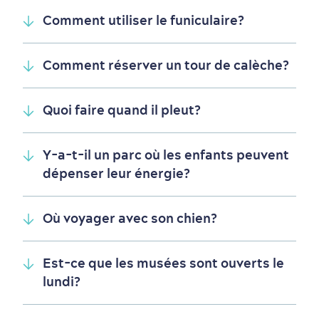
Comment utiliser le funiculaire?
Autour du centre-ville
Activités en été
Hôtels écologiques
Magazine Québec cité
dans le Vieux-Québec
Comment réserver un tour de calèche?
Quoi faire quand il pleut?
Y-a-t-il un parc où les enfants peuvent
dépenser leur énergie?
Où voyager avec son chien?
Est-ce que les musées sont ouverts le
Périphérie de la ville
Activités en hiver
Centres de villégiature
Informations pratiques
lundi?
en famille