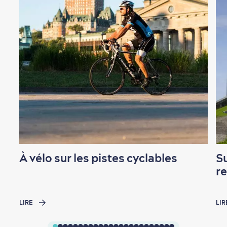
À vélo sur les pistes cyclables
S
r
LIRE
LIR