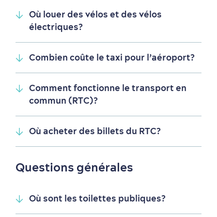
Où louer des vélos et des vélos
électriques?
Combien coûte le taxi pour l’aéroport?
Première visite
Croisières internationales
Histoire vivante
au petit-déjeuner
Comment fonctionne le transport en
commun (RTC)?
Où acheter des billets du RTC?
Questions générales
Où sont les toilettes publiques?