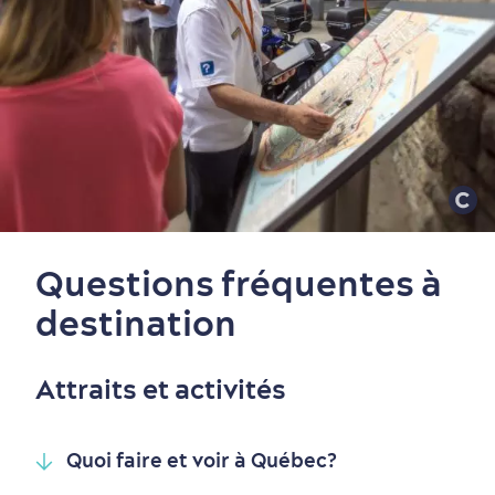
Questions fréquentes à
Vieux-Québec
Incontournables
7 expériences gourmandes
Où dormir?
Forfaits et rabais
destination
Attraits et activités
Quoi faire et voir à Québec?