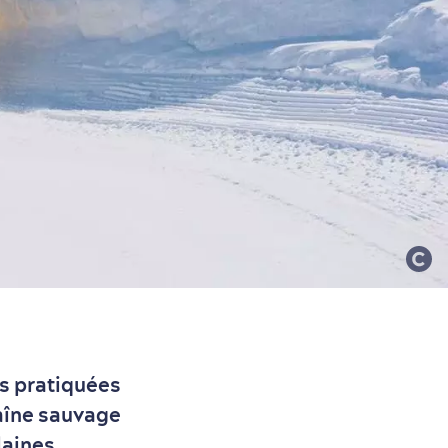
us pratiquées
raîne sauvage
laines