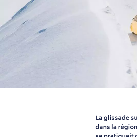
La glissade su
dans la régio
se pratiquait 