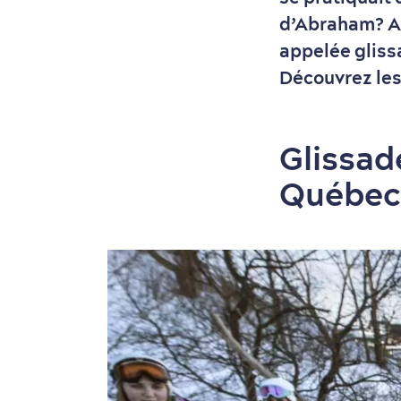
d’Abraham? Au
appelée glissa
Découvrez les 
Glissade
Québec