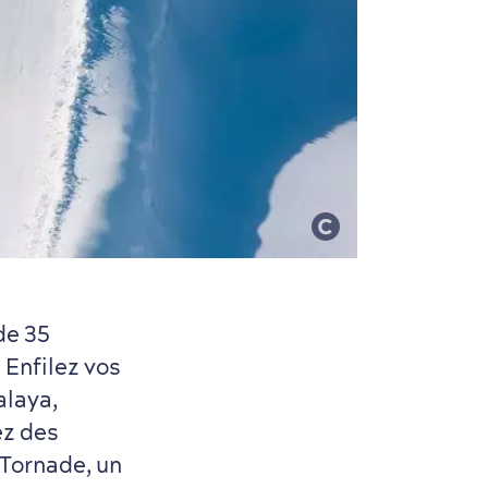
de 35
 Enfilez vos
alaya,
ez des
 Tornade, un