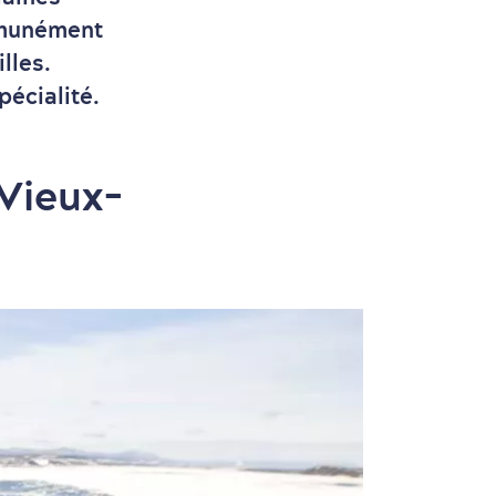
ommunément
lles.
pécialité.
(Vieux-