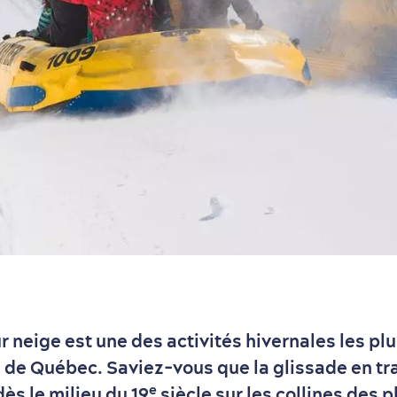
r neige est une des activités hivernales les pl
n de Québec. Saviez-vous que la glissade en t
e
dès le milieu du 19
siècle sur les collines des p