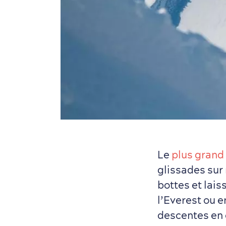
Le
plus grand
glissades sur
bottes et lai
l’Everest ou e
descentes en 