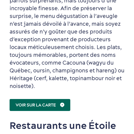
parfois surprenants, mais toujours d’une
incroyable finesse. Afin de préserver la
Autour du centre-ville
Activités en été
Hôtels écologiques
Magazine Québec cité
surprise, le menu dégustation à l’aveugle
dans le Vieux-Québec
n’est jamais dévoilé à l’avance, mais soyez
assurés de n’y goûter que des produits
d’exception provenant de producteurs
locaux méticuleusement choisis. Les plats,
toujours mémorables, portent des noms
évocateurs, comme Cacouna (wagyu du
Québec, oursin, champignons et hareng) ou
Héritage (cerf, kalette, topinambour noir et
noisette).
VOIR SUR LA CARTE
Restaurants une Étoile