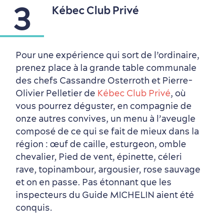
3
Kébec Club Privé
Pour une expérience qui sort de l’ordinaire,
prenez place à la grande table communale
des chefs Cassandre Osterroth et Pierre-
Olivier Pelletier de
Kébec Club Privé
, où
vous pourrez déguster, en compagnie de
onze autres convives, un menu à l’aveugle
composé de ce qui se fait de mieux dans la
région : œuf de caille, esturgeon, omble
chevalier, Pied de vent, épinette, céleri
rave, topinambour, argousier, rose sauvage
et on en passe. Pas étonnant que les
Première visite
Croisières internationales
inspecteurs du Guide MICHELIN aient été
Histoire vivante
au petit-déjeuner
conquis.