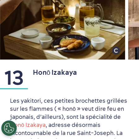
13
Honō Izakaya
Les yakitori, ces petites brochettes grillées
sur les flammes ( « honō » veut dire feu en
FR
EN
ES
japonais, d’ailleurs), sont la spécialité de
Honō Izakaya
, adresse désormais
incontournable de la rue Saint-Joseph. La