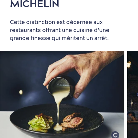
MICHELIN
Cette distinction est décernée aux
restaurants offrant une cuisine d’une
grande finesse qui méritent un arrêt.
Périphérie de la ville
Activités en hiver
Centres de villégiature
Informations pratiques
en famille