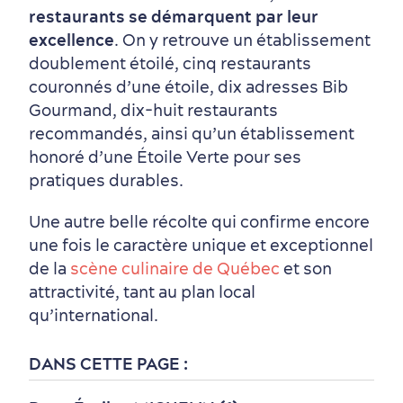
restaurants se démarquent par leur
excellence
. On y retrouve un établissement
doublement étoilé, cinq restaurants
couronnés d’une étoile, dix adresses Bib
Gourmand, dix-huit restaurants
recommandés, ainsi qu’un établissement
honoré d’une Étoile Verte pour ses
pratiques durables.
Une autre belle récolte qui confirme encore
une fois le caractère unique et exceptionnel
de la
scène culinaire de Québec
et son
attractivité, tant au plan local
qu’international.
Vieux-Québec
Incontournables
7 expériences gourmandes
Où dormir?
Forfaits et rabais
DANS CETTE PAGE :