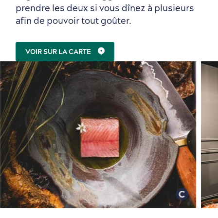
prendre les deux si vous dînez à plusieurs
afin de pouvoir tout goûter.
VOIR SUR LA CARTE
Tourisme responsable
Événements
Rabais hôtels
Compensation carbone
en amoureux