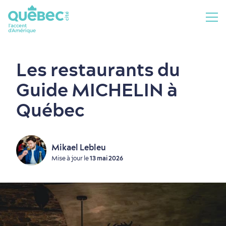
Les restaurants du
Guide MICHELIN à
Québec
Vieux-Québec
Asiatique
Secteurs du Vieux-Québec
Déjeuner et brunch
Mikael Lebleu
Quartiers centraux
Française
Mise à jour le
13 mai 2026
Autour du centre-ville
Internationale
En périphérie de la ville
Italienne
Québécoise (traditionnelle)