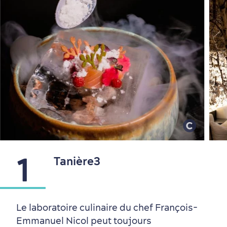
Quartiers centraux
Quoi faire en août
Produits locaux
Vieux-Québec
Itinéraires
1
Tanière3
Le laboratoire culinaire du chef François-
Emmanuel Nicol peut toujours