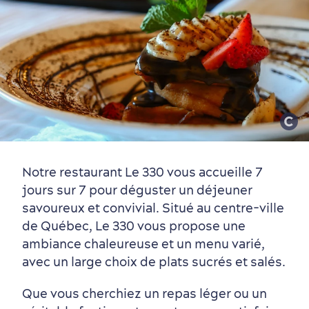
Vieux-Québec
Incontournables
7 expériences gourmandes
Où dormir?
Forfaits et rabais
Notre restaurant Le 330 vous accueille 7
jours sur 7 pour déguster un déjeuner
savoureux et convivial. Situé au centre-ville
Quartiers centraux
Quoi faire en août
Produits locaux
Vieux-Québec
Itinéraires
de Québec, Le 330 vous propose une
ambiance chaleureuse et un menu varié,
avec un large choix de plats sucrés et salés.
Que vous cherchiez un repas léger ou un