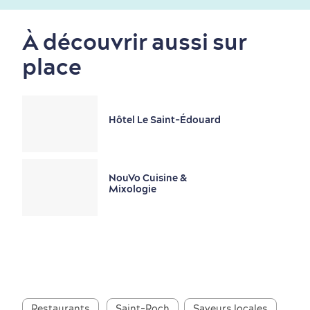
À découvrir aussi sur
Saisons et climat
place
Culture animée
écoresponsable
Hôtel Le Saint-Édouard
NouVo Cuisine &
Mixologie
Nature à proximité
Restaurants
Saint-Roch
Saveurs locales