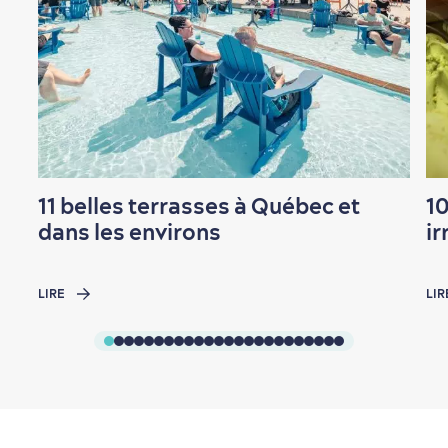
11 belles terrasses à Québec et
1
dans les environs
ir
LIRE
LIR