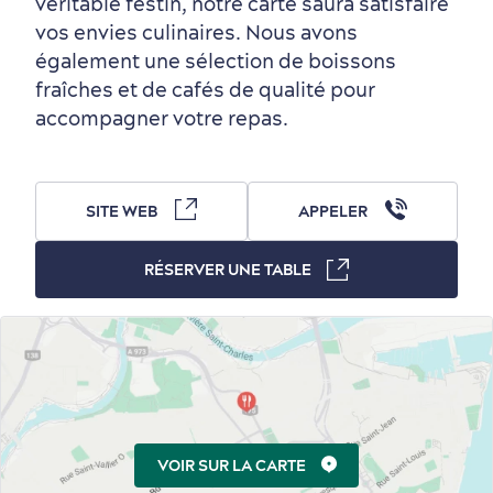
véritable festin, notre carte saura satisfaire
vos envies culinaires. Nous avons
également une sélection de boissons
fraîches et de cafés de qualité pour
Autour du centre-ville
Activités en été
Hôtels écologiques
Magazine Québec cité
accompagner votre repas.
dans le Vieux-Québec
SITE WEB
APPELER
RÉSERVER UNE TABLE
Périphérie de la ville
Activités en hiver
Centres de villégiature
Informations pratiques
en famille
VOIR SUR LA CARTE