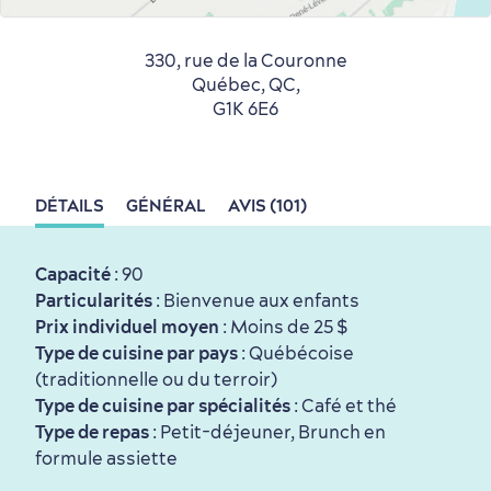
330, rue de la Couronne
Tourisme responsable
Événements
Rabais hôtels
Compensation carbone
Québec, QC,
G1K 6E6
en amoureux
DÉTAILS
GÉNÉRAL
AVIS (101)
Capacité
: 90
Particularités
: Bienvenue aux enfants
Première visite
Croisières internationales
Prix individuel moyen
: Moins de 25 $
Type de cuisine par pays
: Québécoise
Histoire vivante
au petit-déjeuner
(traditionnelle ou du terroir)
Type de cuisine par spécialités
: Café et thé
Type de repas
: Petit-déjeuner, Brunch en
formule assiette