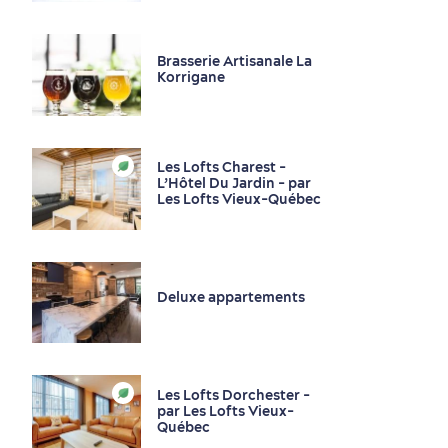
Brasserie Artisanale La
Korrigane
Les Lofts Charest -
L’Hôtel Du Jardin - par
Saisons et climat
Les Lofts Vieux-Québec
Culture animée
écoresponsable
Deluxe appartements
Les Lofts Dorchester -
par Les Lofts Vieux-
Québec