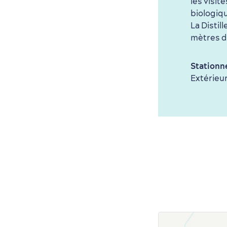
les visit
biologiqu
La Distill
mètres d
Stationn
Extérieur