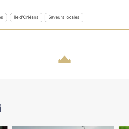
és
Île d’Orléans
Saveurs locales
i