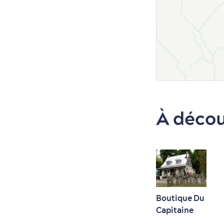
À décou
Boutique Du
Capitaine