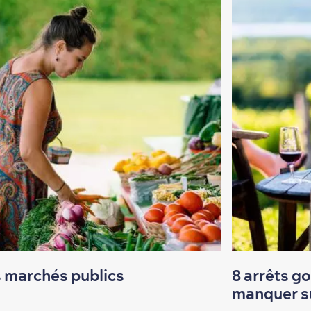
 marchés publics
8 arrêts g
manquer su