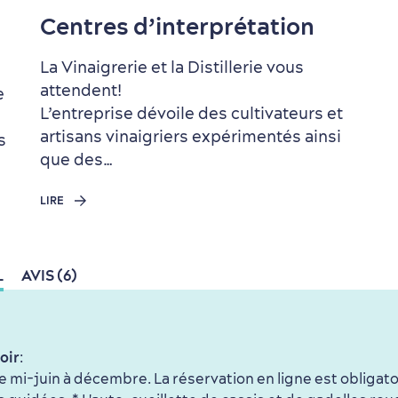
Centres d’interprétation
La Vinaigrerie et la Distillerie vous
attendent!
e
L’entreprise dévoile des cultivateurs et
artisans vinaigriers expérimentés ainsi
s
que des…
LIRE
L
AVIS (6)
oir
:
 mi-juin à décembre. La réservation en ligne est obligato