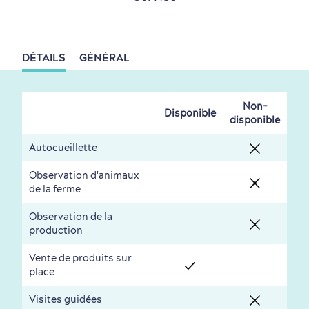
dans le Vieux-Québec
DÉTAILS
GÉNÉRAL
Non-
Périphérie de la ville
Activités en hiver
Centres de villégiature
Informations pratiques
Disponible
disponible
en famille
Autocueillette
Observation d'animaux
de la ferme
Observation de la
production
Tourisme responsable
Événements
Rabais hôtels
Compensation carbone
Vente de produits sur
en amoureux
place
Visites guidées