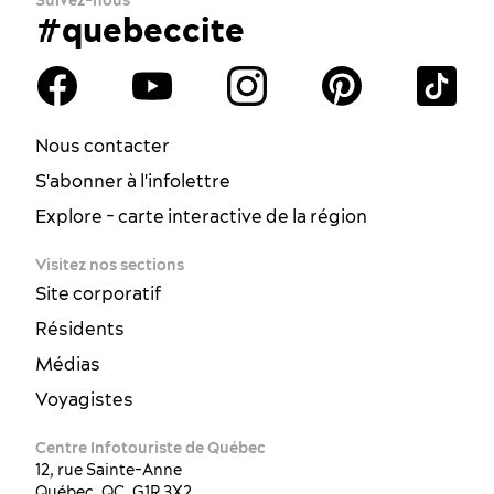
#quebeccite
Nous contacter
S'abonner à l'infolettre
Explore - carte interactive de la région
Visitez nos sections
Site corporatif
Résidents
Médias
Voyagistes
Centre Infotouriste de Québec
12, rue Sainte-Anne
Québec, QC, G1R 3X2