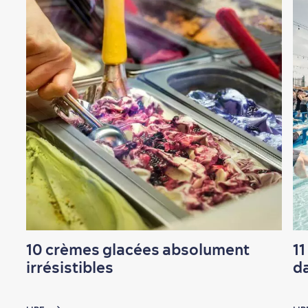
Nature à proximité
Magasinage
10 crèmes glacées absolument
11
irrésistibles
da
En famille