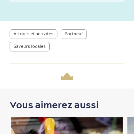
Première visite
Croisières internationales
Attraits et activités
Portneuf
Histoire vivante
au petit-déjeuner
Saveurs locales
Saisons et climat
Culture animée
écoresponsable
Vous aimerez aussi