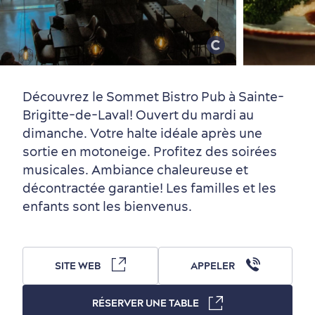
Vieux-Québec
Incontournables
7 expériences gourmandes
Où dormir?
Forfaits et rabais
Découvrez le Sommet Bistro Pub à Sainte-
Brigitte-de-Laval! Ouvert du mardi au
dimanche. Votre halte idéale après une
sortie en motoneige. Profitez des soirées
Quartiers centraux
Quoi faire en août
Produits locaux
Vieux-Québec
Itinéraires
musicales. Ambiance chaleureuse et
décontractée garantie! Les familles et les
enfants sont les bienvenus.
SITE WEB
APPELER
Autour du centre-ville
Activités en été
Hôtels écologiques
Magazine Québec cité
RÉSERVER UNE TABLE
dans le Vieux-Québec