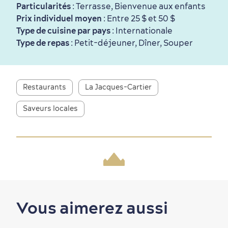
Particularités
: Terrasse, Bienvenue aux enfants
Prix individuel moyen
: Entre 25 $ et 50 $
Type de cuisine par pays
: Internationale
Première visite
Croisières internationales
Type de repas
: Petit-déjeuner, Dîner, Souper
Histoire vivante
au petit-déjeuner
Restaurants
La Jacques-Cartier
Saveurs locales
Saisons et climat
Culture animée
écoresponsable
Vous aimerez aussi