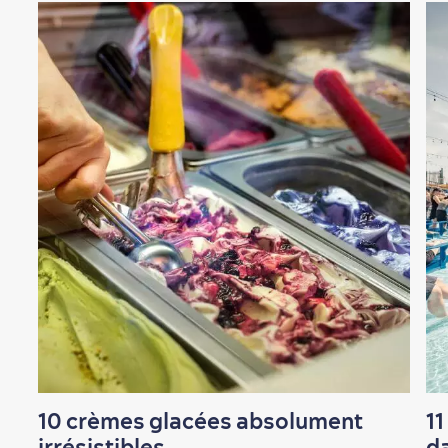
Nature à proximité
Magasinage
En famille
10 crèmes glacées absolument
11
irrésistibles
da