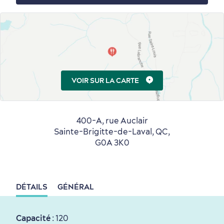
Périphérie de la ville
Activités en hiver
Centres de villégiature
Informations pratiques
VOIR SUR LA CARTE
en famille
400-A, rue Auclair
Sainte-Brigitte-de-Laval, QC,
G0A 3K0
Tourisme responsable
Événements
Rabais hôtels
Compensation carbone
en amoureux
DÉTAILS
GÉNÉRAL
Capacité
: 120