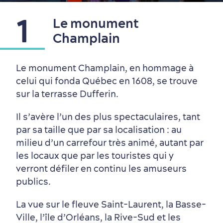
1
Le monument
Champlain
Le monument Champlain, en hommage à
celui qui fonda Québec en 1608, se trouve
sur la terrasse Dufferin.
Il s’avère l’un des plus spectaculaires, tant
par sa taille que par sa localisation : au
milieu d’un carrefour très animé, autant par
les locaux que par les touristes qui y
verront défiler en continu les amuseurs
publics.
Quartiers centraux
Quoi faire en août
Produits locaux
Vieux-Québec
Itinéraires
La vue sur le fleuve Saint-Laurent, la Basse-
Ville, l’île d’Orléans, la Rive-Sud et les