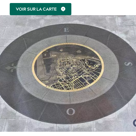
VOIR SUR LA CARTE
Tourisme responsable
Événements
Rabais hôtels
Compensation carbone
en amoureux