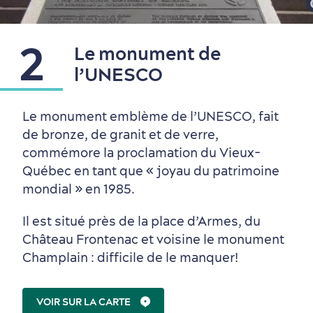
2
Le monument de
Autour du centre-ville
Activités en été
Hôtels écologiques
Magazine Québec cité
l’UNESCO
dans le Vieux-Québec
Le monument emblème de l’UNESCO, fait
de bronze, de granit et de verre,
commémore la proclamation du Vieux-
Québec en tant que «
joyau du patrimoine
mondial » en 1985.
Il est situé près de la place d’Armes, du
Château Frontenac et voisine le monument
Champlain : difficile de le manquer!
VOIR SUR LA CARTE