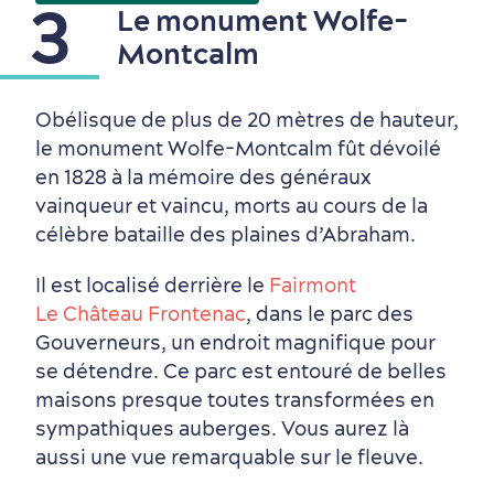
3
Le monument Wolfe-
Montcalm
Obélisque de plus de 20 mètres de hauteur,
le monument Wolfe-Montcalm fût dévoilé
en 1828 à la mémoire des généraux
vainqueur et vaincu, morts au cours de la
célèbre bataille des plaines d’Abraham.
Périphérie de la ville
Activités en hiver
Centres de villégiature
Informations pratiques
Il est localisé derrière le
Fairmont
en famille
Le Château Frontenac
, dans le parc des
Gouverneurs, un endroit magnifique pour
se détendre. Ce parc est entouré de belles
maisons presque toutes transformées en
sympathiques auberges. Vous aurez là
aussi une vue remarquable sur le fleuve.