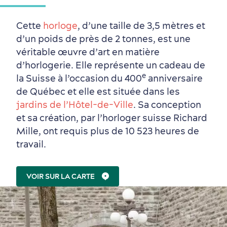
Cette
horloge
, d’une taille de 3,5 mètres et
d’un poids de près de 2 tonnes, est une
véritable œuvre d’art en matière
d’horlogerie. Elle représente un cadeau de
e
la Suisse à l’occasion du 400
anniversaire
de Québec et elle est située dans les
jardins de l’Hôtel-de-Ville
. Sa conception
et sa création, par l’horloger suisse Richard
Mille, ont requis plus de 10 523 heures de
Saisons et climat
travail.
Culture animée
écoresponsable
VOIR SUR LA CARTE