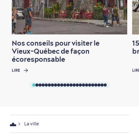
Nos conseils pour visiter le
1
Vieux-Québec de façon
br
écoresponsable
LIRE
LIR
La ville