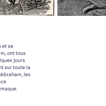
 et se
lm, ont tous
lques jours
t sur toute la
d’Abraham, les
ace
lamaque.