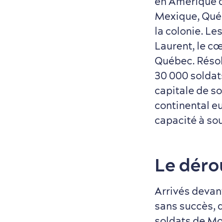
en Amérique d
Mexique, Québ
la colonie. Le
Laurent, le c
Québec. Résol
30 000 soldat
capitale de s
continental e
capacité à so
Le déro
Arrivés devant
sans succès, d
soldats de Mon