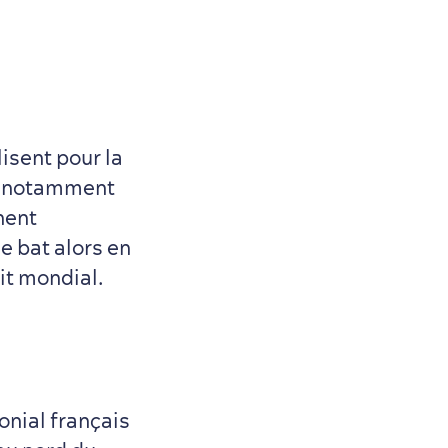
lisent pour la
it notamment
hent
se bat alors en
it mondial.
onial français