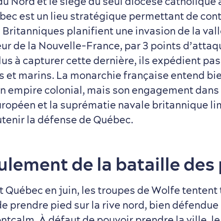
u Nord et le siège du seul diocèse catholique 
ec est un lieu stratégique permettant de contr
s Britanniques planifient une invasion de la val
œur de la Nouvelle-France, par 3 points d’attaq
us à capturer cette dernière, ils expédient pa
s et marins. La monarchie française entend bi
on empire colonial, mais son engagement dans l
uropéen et la suprématie navale britannique li
utenir la défense de Québec.
ulement de la bataille des 
 Québec en juin, les troupes de Wolfe tentent t
e prendre pied sur la rive nord, bien défendue 
tcalm. À défaut de pouvoir prendre la ville, l