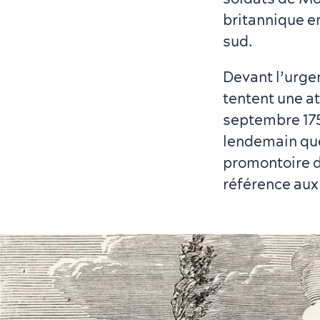
britannique ent
sud.
Devant l’urgen
tentent une at
septembre 175
lendemain que
promontoire 
référence aux