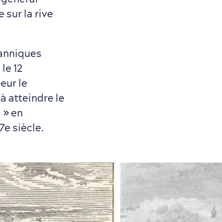
 sur la rive
tanniques
le 12
eur le
à atteindre le
 » en
e siècle.