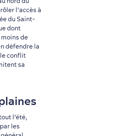
au nord du
ôler l’accès à
lée du Saint-
ue dont
s moins de
en défendre la
e conflit
mitent sa
plaines
out l’été,
par les
e général