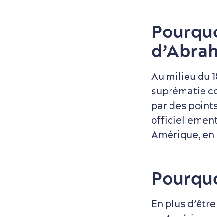
Pourquoi
d’Abrah
Au milieu du 1
suprématie co
par des point
officiellement
Amérique, en E
Pourquo
En plus d’être