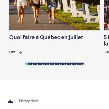
Magasinage
Quoi faire à Québec en juillet
5 
l
LIRE
LIR
En famille
Entreprises