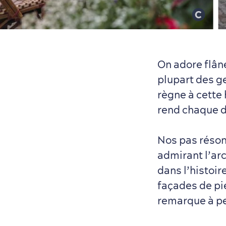
On adore flâne
plupart des g
règne à cette
rend chaque d
Nos pas réson
admirant l’arc
dans l’histoir
façades de pie
remarque à pe