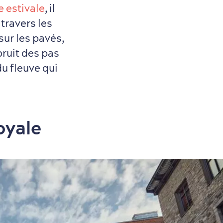
 estivale
, il
travers les
sur les pavés,
bruit des pas
u fleuve qui
oyale