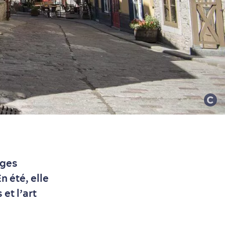
ages
n été, elle
et l’art