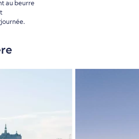
t au beurre
t
 journée.
ère