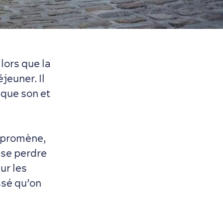
lors que la
jeuner. Il
aque son et
 promène,
 se perdre
ur les
ssé qu’on