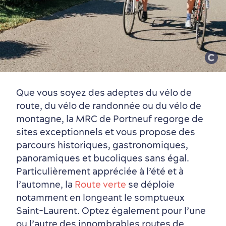
Que vous soyez des adeptes du vélo de
route, du vélo de randonnée ou du vélo de
Saisons et climat
montagne, la MRC de Portneuf regorge de
Culture animée
écoresponsable
sites exceptionnels et vous propose des
parcours historiques, gastronomiques,
panoramiques et bucoliques sans égal.
Particulièrement appréciée à l’été et à
l’automne, la
Route verte
se déploie
notamment en longeant le somptueux
Saint-Laurent. Optez également pour l’une
ou l’autre des innombrables routes de