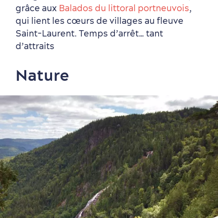
grâce aux
Balados du littoral portneuvois
,
Autour du centre-ville
Activités en été
Hôtels écologiques
Magazine Québec cité
qui lient les cœurs de villages au fleuve
dans le Vieux-Québec
Saint-Laurent. Temps d’arrêt… tant
d’attraits
Nature