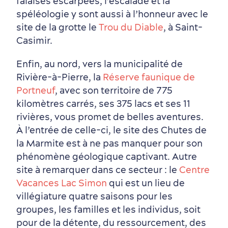
falaises escarpées, l’escalade et la
spéléologie y sont aussi à l’honneur avec le
site de la grotte le
Trou du Diable
, à Saint-
Casimir.
Enfin, au nord, vers la municipalité de
Rivière-à-Pierre, la
Réserve faunique de
Portneuf
, avec son territoire de 775
kilomètres carrés, ses 375 lacs et ses 11
rivières, vous promet de belles aventures.
À l’entrée de celle-ci, le site des Chutes de
la Marmite est à ne pas manquer pour son
phénomène géologique captivant. Autre
site à remarquer dans ce secteur : le
Centre
Vacances Lac Simon
qui est un lieu de
villégiature quatre saisons pour les
Première visite
Croisières internationales
groupes, les familles et les individus, soit
Histoire vivante
au petit-déjeuner
pour de la détente, du ressourcement, des