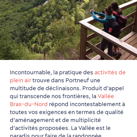
Incontournable, la pratique des
activités de
plein air
trouve dans Portneuf une
multitude de déclinaisons. Produit d’appel
Périphérie de la ville
Activités en hiver
Centres de villégiature
Informations pratiques
qui transcende nos frontières, la
Vallée
en famille
Bras-du-Nord
répond incontestablement à
toutes vos exigences en termes de qualité
d’aménagement et de multiplicité
d’activités proposées. La Vallée est le
paradis pour faire de la randonnée