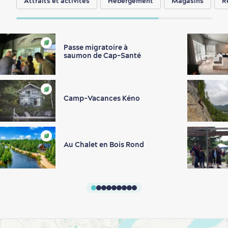
Attraits et activités
Hébergement
Magasins
R
Passe migratoire à
saumon de Cap-Santé
Camp-Vacances Kéno
Au Chalet en Bois Rond