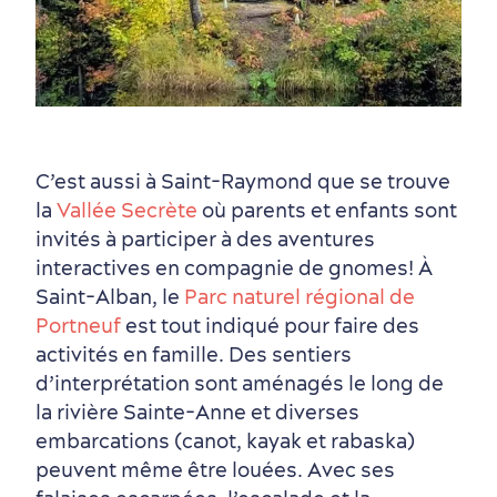
Tourisme responsable
Événements
Rabais hôtels
Compensation carbone
en amoureux
C’est aussi à Saint-Raymond que se trouve
la
Vallée Secrète
où parents et enfants sont
invités à participer à des aventures
interactives en compagnie de gnomes! À
Saint-Alban, le
Parc naturel régional de
Portneuf
est tout indiqué pour faire des
activités en famille. Des sentiers
d’interprétation sont aménagés le long de
la rivière Sainte-Anne et diverses
embarcations (canot, kayak et rabaska)
peuvent même être louées. Avec ses