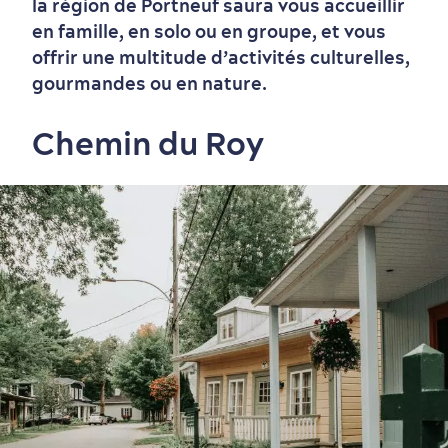
la région de Portneuf saura vous accueillir
en famille, en solo ou en groupe, et vous
offrir une multitude d’activités culturelles,
gourmandes ou en nature.
Chemin du Roy
Vieux-Québec
Incontournables
7 expériences gourmandes
Où dormir?
Forfaits et rabais