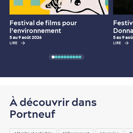
Festival de films pour
Festiv
l’environnement
Donn
5 au 9 août 2026
5 au 9 ao
LIRE
LIRE
À découvrir dans
Portneuf