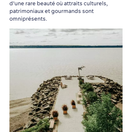
d’une rare beauté où attraits culturels,
patrimoniaux et gourmands sont
omniprésents.
Quartiers centraux
Quoi faire en août
Produits locaux
Vieux-Québec
Itinéraires