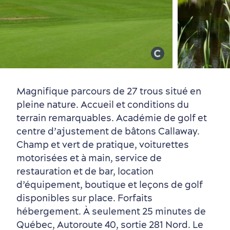
Vieux-Québec
Incontournables
7 expériences gourmandes
Où dormir?
Forfaits et rabais
Magnifique parcours de 27 trous situé en
pleine nature. Accueil et conditions du
terrain remarquables. Académie de golf et
centre d’ajustement de bâtons Callaway.
Quartiers centraux
Quoi faire en août
Produits locaux
Vieux-Québec
Itinéraires
Champ et vert de pratique, voiturettes
motorisées et à main, service de
restauration et de bar, location
d’équipement, boutique et leçons de golf
disponibles sur place. Forfaits
hébergement. À seulement 25 minutes de
Québec, Autoroute 40, sortie 281 Nord. Le