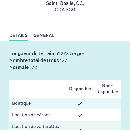
Saint-Basile, QC,
en amoureux
G0A 3G0
DÉTAILS
GÉNÉRAL
Longueur du terrain
: 6 272 verges
Première visite
Croisières internationales
Nombre total de trous
: 27
Histoire vivante
au petit-déjeuner
Normale
: 72
Non-
Disponible
disponible
Boutique
Location de bâtons
Saisons et climat
Culture animée
écoresponsable
Location de voiturettes