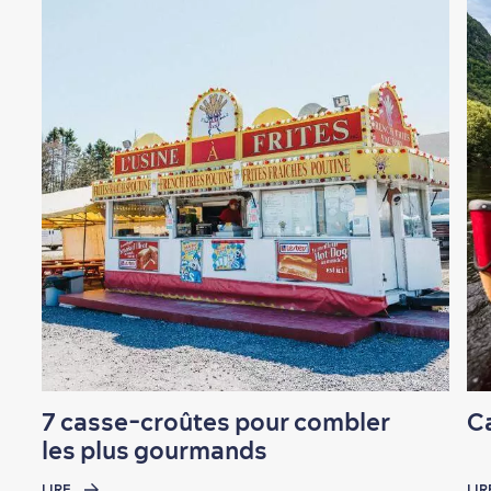
En famille
7 casse-croûtes pour combler
Ca
les plus gourmands
LIRE
LIR