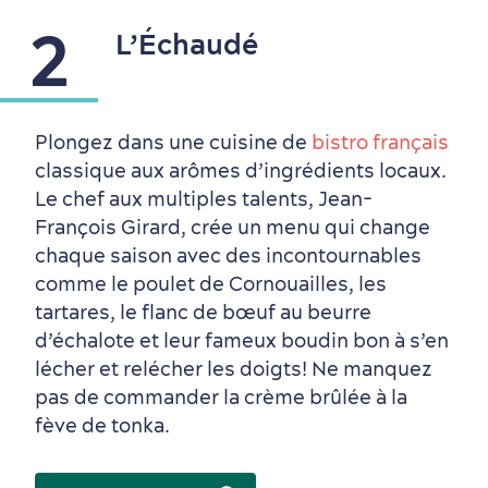
2
L’Échaudé
Plongez dans une cuisine de
bistro français
classique aux arômes d’ingrédients locaux.
Le chef aux multiples talents, Jean-
François Girard, crée un menu qui change
chaque saison avec des incontournables
comme le poulet de Cornouailles, les
tartares, le flanc de bœuf au beurre
d’échalote et leur fameux boudin bon à s’en
Périphérie de la ville
Activités en hiver
Centres de villégiature
Informations pratiques
lécher et relécher les doigts! Ne manquez
en famille
pas de commander la crème brûlée à la
fève de tonka.