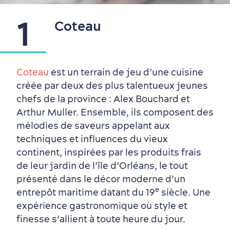
1
Coteau
Coteau
est un terrain de jeu d’une cuisine
créée par deux des plus talentueux jeunes
Quartiers centraux
Quoi faire en août
Produits locaux
Vieux-Québec
Itinéraires
chefs de la province : Alex Bouchard et
Arthur Muller. Ensemble, ils composent des
mélodies de saveurs appelant aux
techniques et influences du vieux
continent, inspirées par les produits frais
de leur jardin de l’île d’Orléans, le tout
présenté dans le décor moderne d’un
e
entrepôt maritime datant du 19
siècle. Une
expérience gastronomique où style et
finesse s’allient à toute heure du jour.