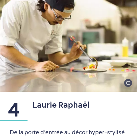
Première visite
Croisières internationales
Histoire vivante
au petit-déjeuner
4
Laurie Raphaël
De la porte d’entrée au décor hyper-stylisé