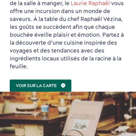
de la salle à manger, le
Laurie Raphaël
vous
offre une incursion dans un monde de
saveurs. À la table du chef Raphaël Vézina,
les goûts se succèdent afin que chaque
Saisons et climat
bouchée éveille plaisir et émotion. Partez à
Culture animée
écoresponsable
la découverte d’une cuisine inspirée des
voyages et des tendances avec des
ingrédients locaux utilisés de la racine à la
feuille.
VOIR SUR LA CARTE