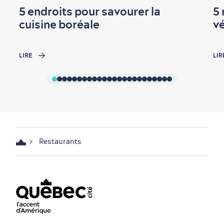
5 endroits pour savourer la
5
cuisine boréale
v
LIRE
LIR
Restaurants