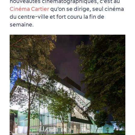
nouveautés cinématographiques, c’est au
Cinéma Cartier
qu’on se dirige, seul cinéma
Quartiers centraux
Quoi faire en août
Produits locaux
Vieux-Québec
Itinéraires
du centre-ville et fort couru la fin de
semaine.