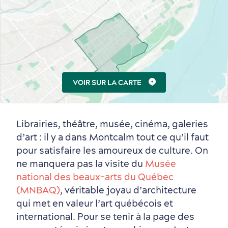
Vieux-Québec
Incontournables
7 expériences gourmandes
Où dormir?
Forfaits et rabais
VOIR SUR LA CARTE
Librairies, théâtre, musée, cinéma, galeries
d’art : il y a dans Montcalm tout ce qu’il faut
pour satisfaire les amoureux de culture. On
ne manquera pas la visite du
Musée
national des beaux-arts du Québec
(MNBAQ)
, véritable joyau d’architecture
qui met en valeur l’art québécois et
international. Pour se tenir à la page des