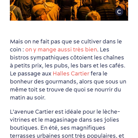
Première visite
Croisières internationales
Histoire vivante
au petit-déjeuner
Mais on ne fait pas que se cultiver dans le
coin :
on y mange aussi très bien
. Les
bistros sympathiques côtoient les chaînes
à petits prix, les pubs, les bars et les cafés.
Le passage aux
Halles Cartier
fera le
bonheur des gourmands, alors que sous un
même toit se trouve de quoi se nourrir du
matin au soir.
L’avenue Cartier est idéale pour le lèche-
vitrines et le magasinage dans ses jolies
boutiques. En été, ses magnifiques
terrasses urbaines sont très populaires, et