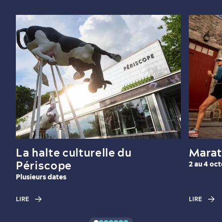
En famille
La halte culturelle du
Marat
Périscope
2 au 4 oc
Plusieurs dates
LIRE
LIRE