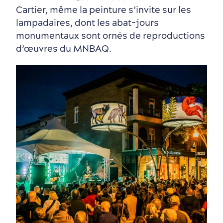
Cartier, même la peinture s’invite sur les
lampadaires, dont les abat-jours
monumentaux sont ornés de reproductions
Tourisme responsable
Événements
Rabais hôtels
Compensation carbone
d’œuvres du MNBAQ.
en amoureux