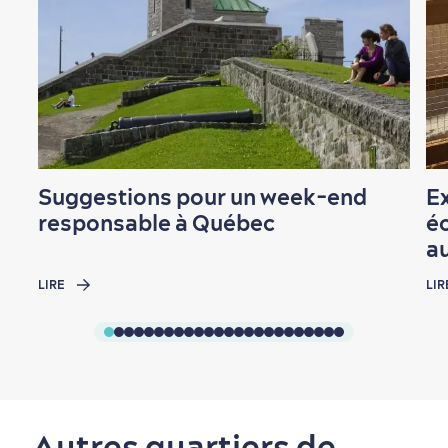
Suggestions pour un week-end
Ex
responsable à Québec
éc
a
LIRE
LIR
Autres quartiers de