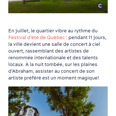
Autour du centre-ville
Activités en été
Hôtels écologiques
Magazine Québec cité
dans le Vieux-Québec
En juillet, le quartier vibre au rythme du
Festival d’été de Québec
: pendant 11 jours,
la ville devient une salle de concert à ciel
ouvert, rassemblant des artistes de
renommée internationale et des talents
locaux. À la nuit tombée, sur les plaines
d’Abraham, assister au concert de son
artiste préféré est un moment magique!