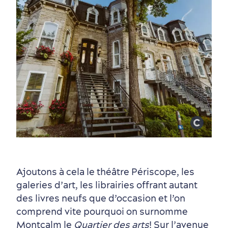
Périphérie de la ville
Activités en hiver
Centres de villégiature
Informations pratiques
en famille
Ajoutons à cela le théâtre Périscope, les
galeries d’art, les librairies offrant autant
des livres neufs que d’occasion et l’on
comprend vite pourquoi on surnomme
Montcalm le
Quartier des arts
! Sur l’avenue