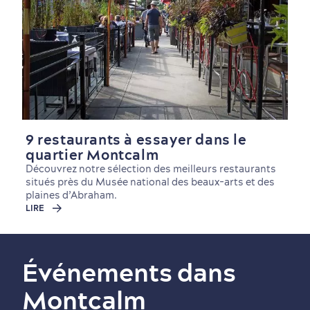
Magasinage
9 restaurants à essayer dans le
quartier Montcalm
Découvrez notre sélection des meilleurs restaurants
situés près du Musée national des beaux-arts et des
plaines d’Abraham.
LIRE
Événements dans
Montcalm