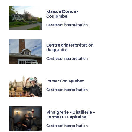
Autour du centre-ville
Activités en été
Hôtels écologiques
Magazine Québec cité
Maison Dorion-
Coulombe
dans le Vieux-Québec
Centres d’interprétation
Centre d’interprétation
du granite
Centres d’interprétation
Périphérie de la ville
Activités en hiver
Centres de villégiature
Informations pratiques
en famille
Immersion Québec
Centres d’interprétation
Vinaigrerie - Distillerie -
Ferme Du Capitaine
Centres d’interprétation