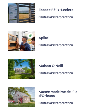
Autour du centre-ville
Espace Félix-Leclerc
En périphérie de la ville
Vieux-Québec
Incontournables
7 expériences gourmandes
Où dormir?
Forfaits et rabais
Côte-de-Beaupré
Centres d’interprétation
Portneuf
Apikol
Centres d’interprétation
Maison O’Neill
Quartiers centraux
Quoi faire en août
Produits locaux
Vieux-Québec
Itinéraires
Centres d’interprétation
Musée maritime de l’île
d’Orléans
Centres d’interprétation