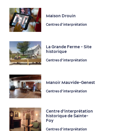
Tourisme responsable
Événements
Rabais hôtels
Compensation carbone
en amoureux
Maison Drouin
Centres d’interprétation
La Grande Ferme - Site
historique
Première visite
Croisières internationales
Centres d’interprétation
Histoire vivante
au petit-déjeuner
Manoir Mauvide-Genest
Centres d’interprétation
Centre d’interprétation
historique de Sainte-
Foy
Saisons et climat
Centres d’interprétation
Culture animée
écoresponsable