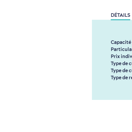
DÉTAILS
Capacité
Particula
Prix indi
Type de c
Type de c
Type de r