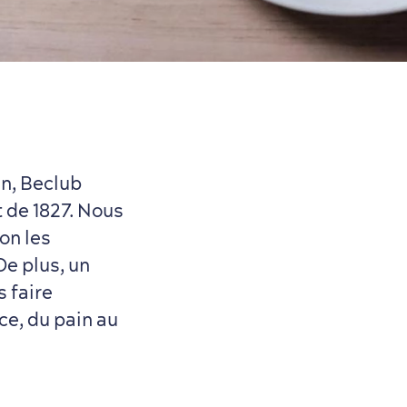
n, Beclub
 de 1827. Nous
on les
De plus, un
s faire
ce, du pain au