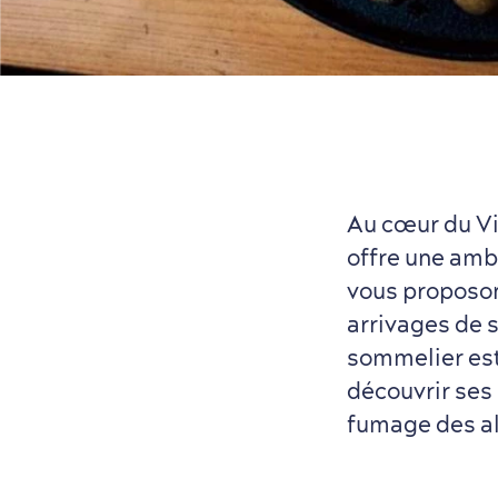
Au cœur du Vi
offre une amb
vous proposon
arrivages de s
sommelier est 
découvrir ses 
fumage des al