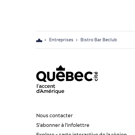
Entreprises
Bistro Bar Beclub
acebook - OTQ - FR
Youtube - OTQ - FR
Instagram - OTQ - bilingue
Pinterest - OTQ - bilingu
TikTok - OTQ - Biling
Nous contacter
S'abonner à l'infolettre
Explore - carte interactive de la région