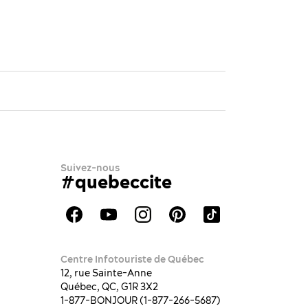
Suivez-nous
#quebeccite
Centre Infotouriste de Québec
12, rue Sainte-Anne
Québec, QC, G1R 3X2
1-877-BONJOUR (1-877-266-5687)