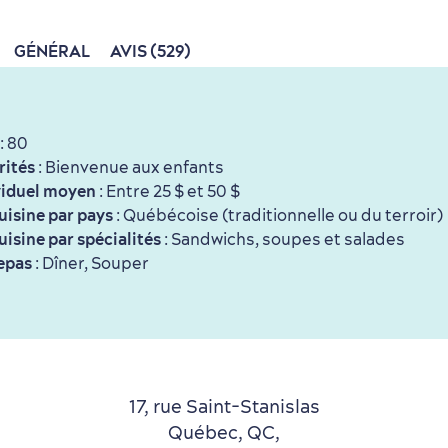
GÉNÉRAL
AVIS (529)
: 80
rités
: Bienvenue aux enfants
viduel moyen
: Entre 25 $ et 50 $
uisine par pays
: Québécoise (traditionnelle ou du terroir)
uisine par spécialités
: Sandwichs, soupes et salades
epas
: Dîner, Souper
17, rue Saint-Stanislas
Québec, QC,