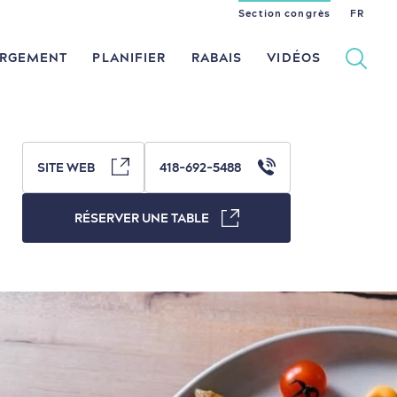
Section congrès
EN
ES
FR
RGEMENT
PLANIFIER
RABAIS
VIDÉOS
SITE WEB
418-692-5488
Histoire vivante
dans le Vieux-Québec
RÉSERVER UNE TABLE
Culture animée
en famille
Nature à proximité
en amoureux
Magasinage
au petit-déjeuner