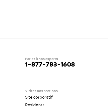
Parlez à nos experts
1-877-783-1608
e
ue
Visitez nos sections
Site corporatif
Résidents