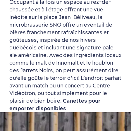
Occupant à la fois un espace au rez-de-
chaussée et à l’étage offrant une vue
inédite sur la place Jean-Béliveau, la
microbrasserie SNO offre un éventail de
bières franchement rafraîchissantes et
goûteuses, inspirée de nos hivers
québécois et incluant une signature pale
ale américaine. Avec des ingrédients locaux
comme le malt de Innomalt et le houblon
des Jarrets Noirs, on peut assurément dire
qu’elle goûte le terroir d’ici! L’endroit parfait
avant un match ou un concert au Centre
Vidéotron, ou tout simplement pour le
plaisir de bien boire.
Canettes pour
Tourisme responsable
Événements
Rabais hôtels
Compensation carbone
emporter disponibles
en amoureux