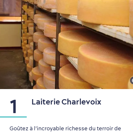
Quartiers centraux
Quoi faire en août
Produits locaux
Vieux-Québec
Itinéraires
1
Laiterie Charlevoix
Goûtez à l’incroyable richesse du terroir de