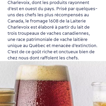
Charlevoix, dont les produits rayonnent
d’est en ouest du pays. Prisé par quelques-
uns des chefs les plus récompensés au
Canada, le fromage 1608 de la Laiterie
Charlevoix est élaboré à partir du lait de
trois troupeaux de vaches canadiennes,
une race patrimoniale de vache laitière
unique au Québec et menacée d’extinction.
C’est de ce goût riche et onctueux bien de
Autour du centre-ville
Activités en été
Hôtels écologiques
Magazine Québec cité
chez nous dont raffolent les chefs.
dans le Vieux-Québec