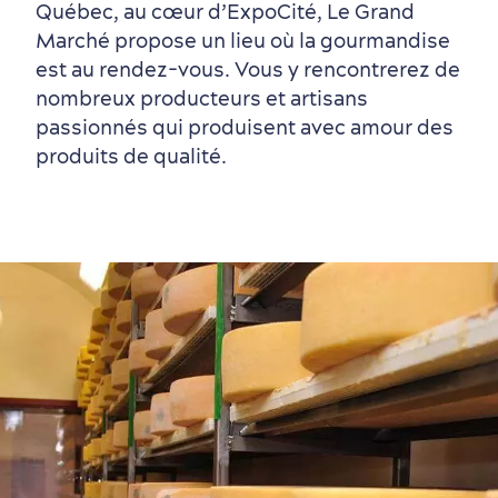
Québec, au cœur d’ExpoCité, Le Grand
Marché propose un lieu où la gourmandise
est au rendez-vous. Vous y rencontrerez de
nombreux producteurs et artisans
Vieux-Québec
Incontournables
7 expériences gourmandes
Où dormir?
Forfaits et rabais
passionnés qui produisent avec amour des
produits de qualité.