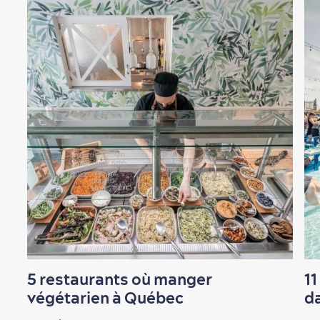
5 restaurants où manger
11
végétarien à Québec
da