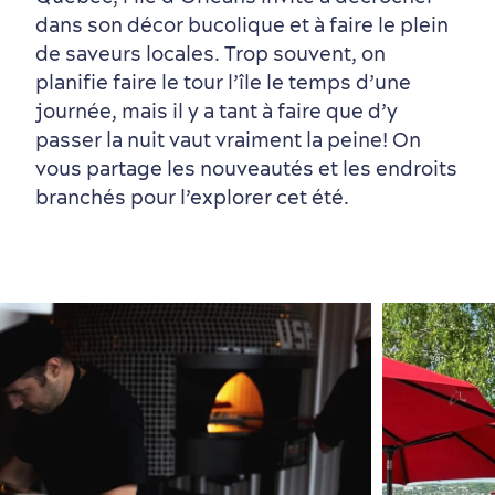
dans son décor bucolique et à faire le plein
Vieux-Québec
Incontournables
7 expériences gourmandes
Où dormir?
Forfaits et rabais
de saveurs locales. Trop souvent, on
planifie faire le tour l’île le temps d’une
journée, mais il y a tant à faire que d’y
passer la nuit vaut vraiment la peine! On
vous partage les nouveautés et les endroits
branchés pour l’explorer cet été.