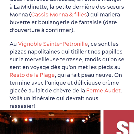
à La Midinette, la petite dernière des sœurs
Monna (
Cassis Monna & filles
) qui mariera
buvette et boulangerie de fantaisie (date
Autour du centre-ville
Activités en été
Hôtels écologiques
Magazine Québec cité
d’ouverture à confirmer).
dans le Vieux-Québec
Au
Vignoble Sainte-Pétronille
, ce sont les
pizzas napolitaines qui titillent nos papilles
sur la merveilleuse terrasse, tandis qu’on se
sent en voyage dès qu’on met les pieds au
Resto de la Plage
, qui a fait peau neuve. On
termine avec l’unique et délicieuse crème
glacée au lait de chèvre de la
Ferme Audet
.
Voilà un itinéraire qui devrait nous
rassasier!