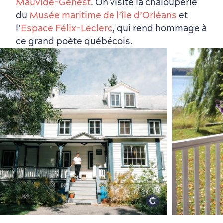
Mauvide-Genest
. On visite la chalouperie
du
Musée maritime de l’île d’Orléans
et
l’
Espace Félix-Leclerc
, qui rend hommage à
ce grand poète québécois.
Magasinage