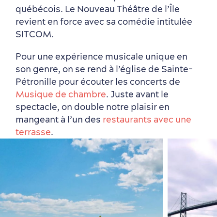
québécois. Le Nouveau Théâtre de l’Île
revient en force avec sa comédie intitulée
SITCOM.
Pour une expérience musicale unique en
son genre, on se rend à l’église de Sainte-
Tourisme responsable
Événements
Rabais hôtels
Compensation carbone
Pétronille pour écouter les concerts de
en amoureux
Musique de chambre
. Juste avant le
spectacle, on double notre plaisir en
mangeant à l’un des
restaurants avec une
terrasse
.