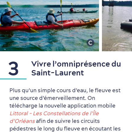
Première visite
Croisières internationales
Histoire vivante
au petit-déjeuner
3
Vivre l’omniprésence du
Saint-Laurent
Plus qu’un simple cours d’eau, le fleuve est
une source d’émerveillement. On
télécharge la nouvelle application mobile
Littoral - Les Constellations de l’Île
d’Orléans
afin de suivre les circuits
pédestres le long du fleuve en écoutant les