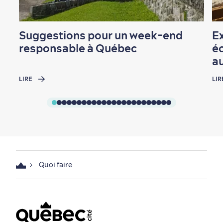
Suggestions pour un week-end
Ex
responsable à Québec
éc
a
LIRE
LIR
Quoi faire