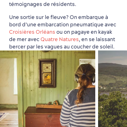
témoignages de résidents.
Une sortie sur le fleuve? On embarque à
bord d’une embarcation pneumatique avec
Croisières Orléans
ou on pagaye en kayak
de mer avec
Quatre Natures
, en se laissant
bercer par les vagues au coucher de soleil.
Saisons et climat
Culture animée
écoresponsable