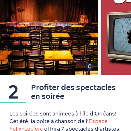
Périphérie de la ville
Activités en hiver
Centres de villégiature
Informations pratiques
en famille
2
Profiter des spectacles
en soirée
Les soirées sont animées à l’île d’Orléans!
Cet été, la boîte à chanson de l’
Espace
Félix-Leclerc
offrira 7 spectacles d’artistes