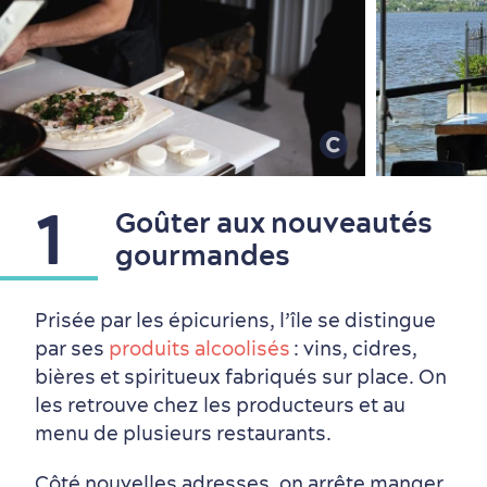
Quartiers centraux
Quoi faire en août
Produits locaux
Vieux-Québec
Itinéraires
1
Goûter aux nouveautés
gourmandes
Prisée par les épicuriens, l’île se distingue
par ses
produits alcoolisés
: vins, cidres,
bières et spiritueux fabriqués sur place. On
les retrouve chez les producteurs et au
menu de plusieurs restaurants.
Côté nouvelles adresses, on arrête manger