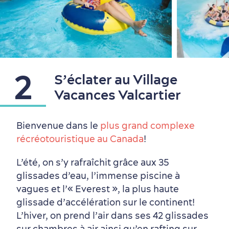
2
S’éclater au Village
Vacances Valcartier
Bienvenue dans le
plus grand complexe
récréotouristique au Canada
!
L’été, on s’y rafraîchit grâce aux 35
Périphérie de la ville
Activités en hiver
Centres de villégiature
Informations pratiques
glissades d’eau, l’immense piscine à
en famille
vagues et l’« Everest », la plus haute
glissade d’accélération sur le continent!
L’hiver, on prend l’air dans ses 42 glissades
sur chambres à air ainsi qu’en rafting sur