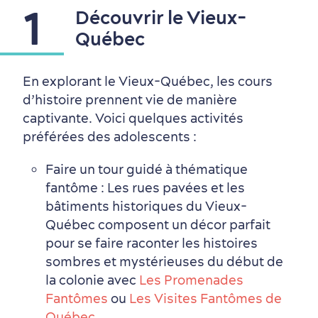
1
Découvrir le Vieux-
Québec
En explorant le Vieux-Québec, les cours
d’histoire prennent vie de manière
captivante. Voici quelques activités
préférées des adolescents :
Faire un tour guidé à thématique
fantôme : Les rues pavées et les
bâtiments historiques du Vieux-
Québec composent un décor parfait
pour se faire raconter les histoires
sombres et mystérieuses du début de
la colonie avec
Les Promenades
Fantômes
ou
Les Visites Fantômes de
Quartiers centraux
Quoi faire en août
Produits locaux
Vieux-Québec
Itinéraires
Québec
.