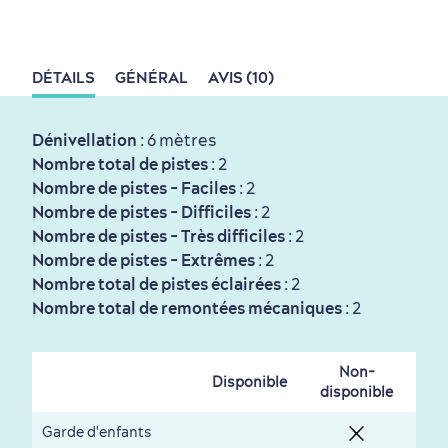
Tourisme responsable
Événements
Rabais hôtels
Compensation carbone
DÉTAILS
GÉNÉRAL
AVIS (10)
en amoureux
Dénivellation
: 6 mètres
Nombre total de pistes
: 2
Nombre de pistes - Faciles
: 2
Nombre de pistes - Difficiles
: 2
Nombre de pistes - Très difficiles
: 2
Nombre de pistes - Extrêmes
: 2
Première visite
Croisières internationales
Nombre total de pistes éclairées
: 2
Histoire vivante
au petit-déjeuner
Nombre total de remontées mécaniques
: 2
Non-
Disponible
disponible
Garde d'enfants