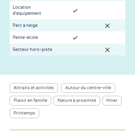
Location
Saisons et climat
d'équipement
Culture animée
écoresponsable
Parc à neige
Pente-école
Secteur hors-piste
Nature à proximité
Attraits et activités
Autour du centre-ville
Plaisir en famille
Nature à proximité
Hiver
Printemps