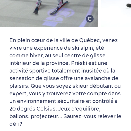
Vieux-Québec
Incontournables
7 expériences gourmandes
Où dormir?
Forfaits et rabais
En plein cœur de la ville de Québec, venez
vivre une expérience de ski alpin, été
comme hiver, au seul centre de glisse
intérieur de la province. Préski est une
activité́ sportive totalement inusitée où la
sensation de glisse offre une avalanche de
plaisirs. Que vous soyez skieur débutant ou
Quartiers centraux
Quoi faire en août
Produits locaux
Vieux-Québec
Itinéraires
expert, vous y trouverez votre compte dans
un environnement sécuritaire et contrôlé́ à
20 degrés Celsius. Jeux d’équilibre,
ballons, projecteur... Saurez-vous relever le
défi?