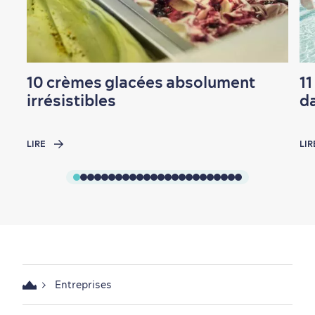
En famille
10 crèmes glacées absolument
11
irrésistibles
da
LIRE
LIR
Entreprises