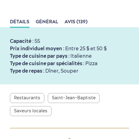
DÉTAILS
GÉNÉRAL
AVIS (139)
Première visite
Croisières internationales
Capacité
: 55
Histoire vivante
au petit-déjeuner
Prix individuel moyen
: Entre 25 $ et 50 $
Type de cuisine par pays
: Italienne
Type de cuisine par spécialités
: Pizza
Type de repas
: Dîner, Souper
Saisons et climat
Restaurants
Saint-Jean-Baptiste
Culture animée
écoresponsable
Saveurs locales