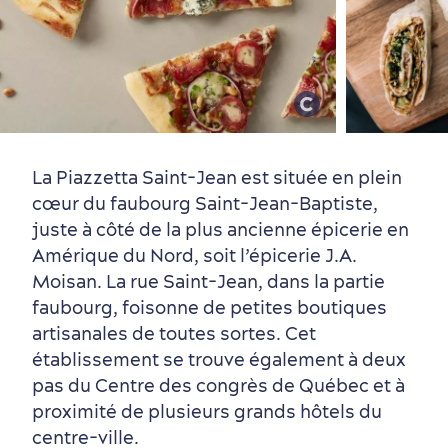
Vieux-Québec
Incontournables
7 expériences gourmandes
Où dormir?
Forfaits et rabais
La Piazzetta Saint-Jean est située en plein
cœur du faubourg Saint-Jean-Baptiste,
juste à côté de la plus ancienne épicerie en
Quartiers centraux
Quoi faire en août
Produits locaux
Vieux-Québec
Itinéraires
Amérique du Nord, soit l’épicerie J.A.
Moisan. La rue Saint-Jean, dans la partie
faubourg, foisonne de petites boutiques
artisanales de toutes sortes. Cet
établissement se trouve également à deux
pas du Centre des congrès de Québec et à
proximité de plusieurs grands hôtels du
Autour du centre-ville
Activités en été
Hôtels écologiques
Magazine Québec cité
centre-ville.