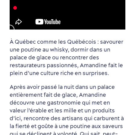
0:38
Vieux-Québec
Incontournables
7 expériences gourmandes
Où dormir?
Forfaits et rabais
À Québec comme les Québécois : savourer
une poutine au whisky, dormir dans un
palace de glace ou rencontrer des
restaurateurs passionnés, Amandine fait le
plein d’une culture riche en surprises.
Après avoir passé la nuit dans un palace
Quartiers centraux
Quoi faire en août
Produits locaux
Vieux-Québec
Itinéraires
entièrement fait de glace, Amandine
découvre une gastronomie qui met en
valeur l’érable et les mille et un produits
d’ici, rencontre des artisans qui carburent à
la fierté et goûte à une poutine aux saveurs
qui se déclinent à volonté. Qui sait, peut-