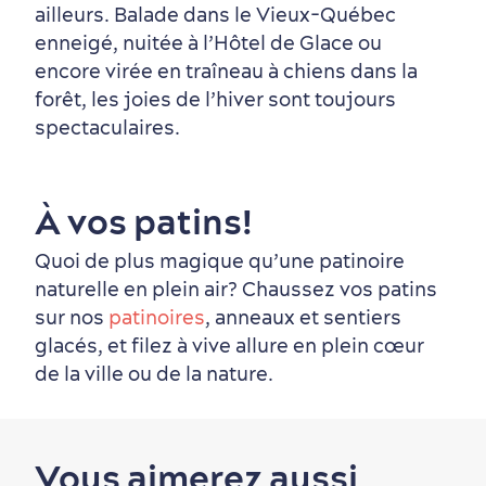
ailleurs. Balade dans le Vieux-Québec
Saisons et climat
enneigé, nuitée à l’Hôtel de Glace ou
encore virée en traîneau à chiens dans la
Culture animée
écoresponsable
forêt, les joies de l’hiver sont toujours
spectaculaires.
À vos patins!
Quoi de plus magique qu’une patinoire
naturelle en plein air? Chaussez vos patins
Nature à proximité
sur nos
patinoires
, anneaux et sentiers
glacés, et filez à vive allure en plein cœur
de la ville ou de la nature.
Vous aimerez aussi