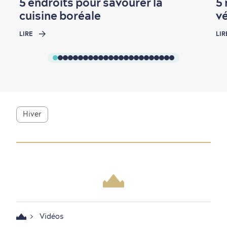
5 endroits pour savourer la
5
cuisine boréale
v
LIRE
LIR
Hiver
Vidéos