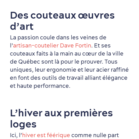
Des couteaux œuvres
Tourisme responsable
Événements
Rabais hôtels
Compensation carbone
d’art
en amoureux
La passion coule dans les veines de
l’
artisan-coutelier Dave Fortin
. Et ses
couteaux faits à la main au cœur de la ville
de Québec sont là pour le prouver. Tous
uniques, leur ergonomie et leur acier raffiné
en font des outils de travail alliant élégance
Première visite
Croisières internationales
et haute performance.
Histoire vivante
au petit-déjeuner
L’hiver aux premières
loges
Ici, l’
hiver est féérique
comme nulle part