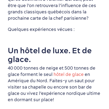
être que l’on retrouvera l’influence de ces
grands classiques québécois dans la
Autour du centre-ville
Activités en été
Hôtels écologiques
Magazine Québec cité
prochaine carte de la chef parisienne?
dans le Vieux-Québec
Quelques expériences vécues :
Un hôtel de luxe. Et de
glace.
40 000 tonnes de neige et 500 tonnes de
Périphérie de la ville
Activités en hiver
Centres de villégiature
Informations pratiques
glace forment le seul
hôtel de glace
en
en famille
Amérique du Nord. Faites-y un saut pour
visiter sa chapelle ou encore son bar de
glace ou vivez l’expérience nordique ultime
en dormant sur place!