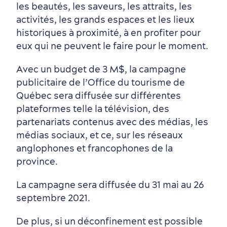
les beautés, les saveurs, les attraits, les
activités, les grands espaces et les lieux
Autour du centre-ville
Activités en été
Hôtels écologiques
Magazine Québec cité
historiques à proximité, à en profiter pour
dans le Vieux-Québec
eux qui ne peuvent le faire pour le moment.
Avec un budget de 3 M$, la campagne
publicitaire de l’Office du tourisme de
Québec sera diffusée sur différentes
plateformes telle la télévision, des
partenariats contenus avec des médias, les
Périphérie de la ville
Activités en hiver
Centres de villégiature
Informations pratiques
médias sociaux, et ce, sur les réseaux
en famille
anglophones et francophones de la
province.
La campagne sera diffusée du 31 mai au 26
septembre 2021.
De plus, si un déconfinement est possible