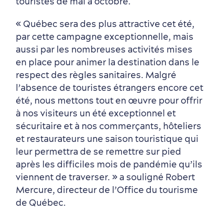
touristes de mai à octobre.
Culture animée
écoresponsable
« Québec sera des plus attractive cet été,
par cette campagne exceptionnelle, mais
aussi par les nombreuses activités mises
en place pour animer la destination dans le
respect des règles sanitaires. Malgré
l’absence de touristes étrangers encore cet
été, nous mettons tout en œuvre pour offrir
Nature à proximité
à nos visiteurs un été exceptionnel et
sécuritaire et à nos commerçants, hôteliers
et restaurateurs une saison touristique qui
leur permettra de se remettre sur pied
après les difficiles mois de pandémie qu’ils
viennent de traverser. » a souligné Robert
Mercure, directeur de l’Office du tourisme
de Québec.
Magasinage