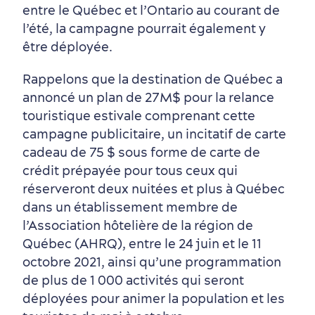
Tourisme responsable
Événements
Rabais hôtels
Compensation carbone
entre le Québec et l’Ontario au courant de
en amoureux
l’été, la campagne pourrait également y
être déployée.
Rappelons que la destination de Québec a
annoncé un plan de 27M$ pour la relance
touristique estivale comprenant cette
campagne publicitaire, un incitatif de carte
Première visite
Croisières internationales
cadeau de 75 $ sous forme de carte de
crédit prépayée pour tous ceux qui
Histoire vivante
au petit-déjeuner
réserveront deux nuitées et plus à Québec
dans un établissement membre de
l’Association hôtelière de la région de
Québec (AHRQ), entre le 24 juin et le 11
octobre 2021, ainsi qu’une programmation
de plus de 1 000 activités qui seront
Saisons et climat
déployées pour animer la population et les