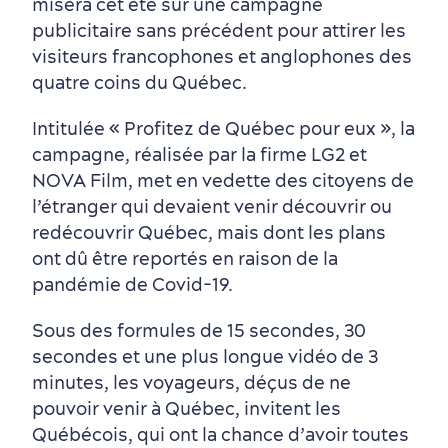
misera cet été sur une campagne
publicitaire sans précédent pour attirer les
visiteurs francophones et anglophones des
Vieux-Québec
Incontournables
7 expériences gourmandes
Où dormir?
Forfaits et rabais
quatre coins du Québec.
Intitulée « Profitez de Québec pour eux », la
campagne, réalisée par la firme LG2 et
NOVA Film, met en vedette des citoyens de
l’étranger qui devaient venir découvrir ou
redécouvrir Québec, mais dont les plans
ont dû être reportés en raison de la
Quartiers centraux
Quoi faire en août
Produits locaux
Vieux-Québec
Itinéraires
pandémie de Covid-19.
Sous des formules de 15 secondes, 30
secondes et une plus longue vidéo de 3
minutes, les voyageurs, déçus de ne
pouvoir venir à Québec, invitent les
Québécois, qui ont la chance d’avoir toutes