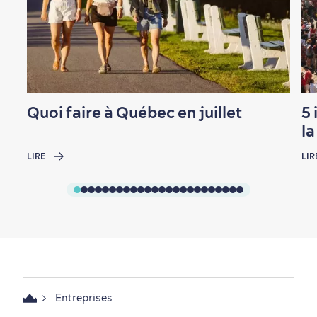
Quoi faire à Québec en juillet
5 
l
LIRE
LIR
Entreprises