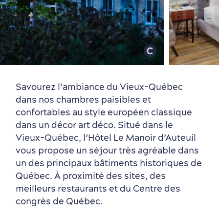
Vieux-Québec
Incontournables
7 expériences gourmandes
Où dormir?
Forfaits et rabais
Savourez l’ambiance du Vieux-Québec
dans nos chambres paisibles et
confortables au style européen classique
dans un décor art déco. Situé dans le
Vieux-Québec, l’Hôtel Le Manoir d’Auteuil
Quartiers centraux
Quoi faire en août
Produits locaux
Vieux-Québec
Itinéraires
vous propose un séjour très agréable dans
un des principaux bâtiments historiques de
Québec. À proximité des sites, des
meilleurs restaurants et du Centre des
congrès de Québec.