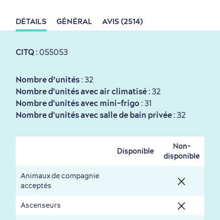
DÉTAILS
GÉNÉRAL
AVIS (2514)
Tourisme responsable
Événements
Rabais hôtels
Compensation carbone
en amoureux
CITQ
: 055053
Nombre d’unités
: 32
Nombre d'unités avec air climatisé
: 32
Nombre d'unités avec mini-frigo
: 31
Nombre d'unités avec salle de bain privée
: 32
Première visite
Croisières internationales
Histoire vivante
au petit-déjeuner
Non-
Disponible
disponible
Animaux de compagnie
acceptés
Ascenseurs