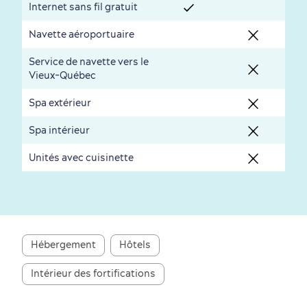
Internet sans fil gratuit
Saisons et climat
Navette aéroportuaire
Culture animée
écoresponsable
Service de navette vers le
Vieux-Québec
Spa extérieur
Spa intérieur
Unités avec cuisinette
Nature à proximité
Hébergement
Hôtels
Intérieur des fortifications