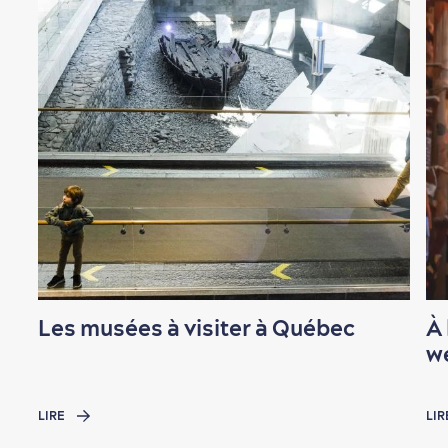
Magasinage
Les musées à visiter à Québec
À 
En famille
w
LIRE
LIR