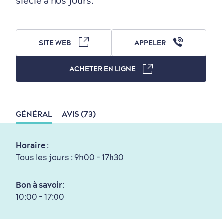
siècle à nos jours.
SITE WEB
APPELER
Périphérie de la ville
Activités en hiver
Centres de villégiature
Informations pratiques
ACHETER EN LIGNE
en famille
GÉNÉRAL
AVIS (73)
Horaire
:
Tourisme responsable
Événements
Rabais hôtels
Compensation carbone
Tous les jours : 9h00 - 17h30
en amoureux
Bon à savoir
:
10:00 - 17:00