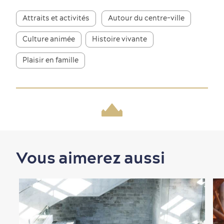
Attraits et activités
Autour du centre-ville
Première visite
Croisières internationales
Histoire vivante
au petit-déjeuner
Culture animée
Histoire vivante
Plaisir en famille
Saisons et climat
Culture animée
écoresponsable
Vous aimerez aussi
Nature à proximité