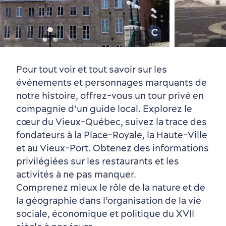
Vieux-Québec
Incontournables
7 expériences gourmandes
Où dormir?
Forfaits et rabais
Pour tout voir et tout savoir sur les
événements et personnages marquants de
notre histoire, offrez-vous un tour privé en
Quartiers centraux
Quoi faire en août
Produits locaux
Vieux-Québec
Itinéraires
compagnie d’un guide local. Explorez le
cœur du Vieux-Québec, suivez la trace des
fondateurs à la Place-Royale, la Haute-Ville
et au Vieux-Port. Obtenez des informations
privilégiées sur les restaurants et les
activités à ne pas manquer.
Comprenez mieux le rôle de la nature et de
Autour du centre-ville
Activités en été
Hôtels écologiques
Magazine Québec cité
la géographie dans l’organisation de la vie
sociale, économique et politique du XVII
dans le Vieux-Québec