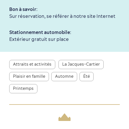
Saisons et climat
Bon à savoir
:
Culture animée
écoresponsable
Sur réservation, se référer à notre site Internet
Stationnement automobile
:
Extérieur gratuit sur place
Attraits et activités
La Jacques-Cartier
Nature à proximité
Plaisir en famille
Automne
Été
Printemps