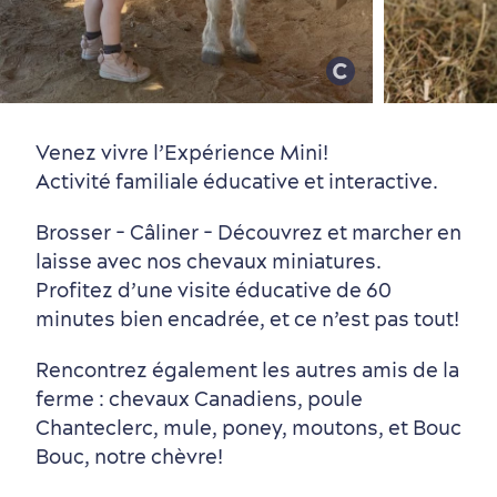
Vieux-Québec
Incontournables
7 expériences gourmandes
Où dormir?
Forfaits et rabais
Venez vivre l’Expérience Mini!
Activité familiale éducative et interactive.
Brosser - Câliner - Découvrez et marcher en
laisse avec nos chevaux miniatures.
Profitez d’une visite éducative de 60
minutes bien encadrée, et ce n’est pas tout!
Quartiers centraux
Quoi faire en août
Produits locaux
Vieux-Québec
Itinéraires
Rencontrez également les autres amis de la
ferme : chevaux Canadiens, poule
Chanteclerc, mule, poney, moutons, et Bouc
Bouc, notre chèvre!