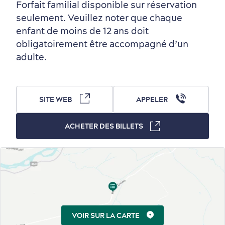
Forfait familial disponible sur réservation
seulement. Veuillez noter que chaque
Autour du centre-ville
Activités en été
Hôtels écologiques
Magazine Québec cité
enfant de moins de 12 ans doit
obligatoirement être accompagné d’un
dans le Vieux-Québec
adulte.
SITE WEB
APPELER
ACHETER DES BILLETS
Périphérie de la ville
Activités en hiver
Centres de villégiature
Informations pratiques
en famille
VOIR SUR LA CARTE