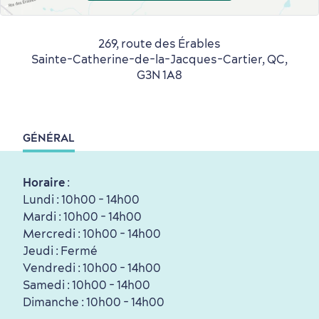
Tourisme responsable
Événements
Rabais hôtels
Compensation carbone
269, route des Érables
en amoureux
Sainte-Catherine-de-la-Jacques-Cartier, QC,
G3N 1A8
GÉNÉRAL
Première visite
Croisières internationales
Horaire
:
Histoire vivante
au petit-déjeuner
Lundi : 10h00 - 14h00
Mardi : 10h00 - 14h00
Mercredi : 10h00 - 14h00
Jeudi : Fermé
Vendredi : 10h00 - 14h00
Samedi : 10h00 - 14h00
Dimanche : 10h00 - 14h00