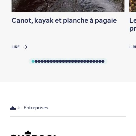
Canot, kayak et planche à pagaie
Le
p
LIRE
LIR
Entreprises