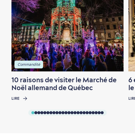
Commandité
10 raisons de visiter le Marché de
6 
Noël allemand de Québec
le
LIRE
LIR