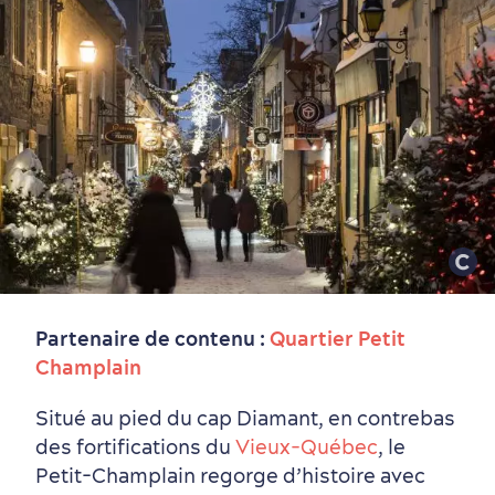
Partenaire de contenu :
Quartier Petit
Champlain
Vieux-Québec
Incontournables
7 expériences gourmandes
Où dormir?
Forfaits et rabais
Situé au pied du cap Diamant, en contrebas
des fortifications du
Vieux‑Québec
, le
Petit-Champlain regorge d’histoire avec