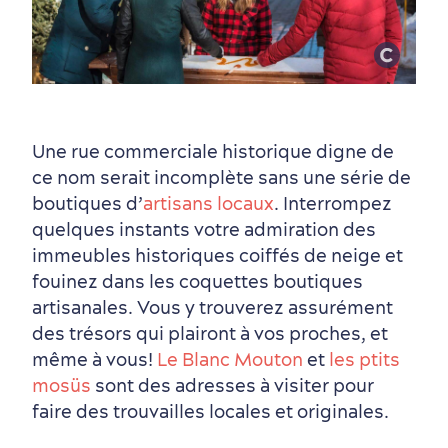
Première visite
Croisières internationales
Histoire vivante
au petit-déjeuner
Une rue commerciale historique digne de
ce nom serait incomplète sans une série de
boutiques d’
artisans locaux
. Interrompez
quelques instants votre admiration des
immeubles historiques coiffés de neige et
fouinez dans les coquettes boutiques
artisanales. Vous y trouverez assurément
des trésors qui plairont à vos proches, et
même à vous!
Le Blanc Mouton
et
les ptits
mosüs
sont des adresses à visiter pour
faire des trouvailles locales et originales.