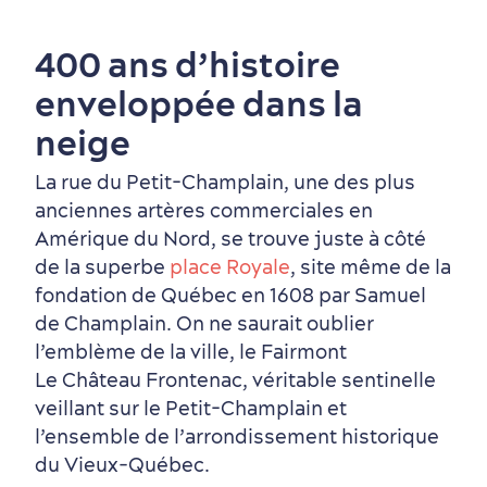
400 ans d’histoire
enveloppée dans la
neige
La rue du Petit-Champlain, une des plus
anciennes artères commerciales en
Périphérie de la ville
Activités en hiver
Centres de villégiature
Informations pratiques
Amérique du Nord, se trouve juste à côté
en famille
de la superbe
place Royale
, site même de la
fondation de Québec en 1608 par Samuel
de Champlain. On ne saurait oublier
l’emblème de la ville, le Fairmont
Le Château Frontenac, véritable sentinelle
veillant sur le Petit-Champlain et
l’ensemble de l’arrondissement historique
du Vieux‑Québec.