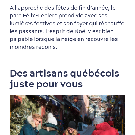
À l’approche des fêtes de fin d’année, le
parc Félix‑Leclerc prend vie avec ses
lumières festives et son foyer qui réchauffe
les passants. L’esprit de Noël y est bien
palpable lorsque la neige en recouvre les
moindres recoins.
Tourisme responsable
Événements
Rabais hôtels
Compensation carbone
en amoureux
Des artisans québécois
juste pour vous