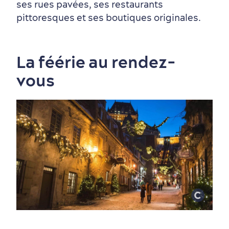
ses rues pavées, ses restaurants
pittoresques et ses boutiques originales.
La féérie au rendez-
vous
Quartiers centraux
Quoi faire en août
Produits locaux
Vieux-Québec
Itinéraires