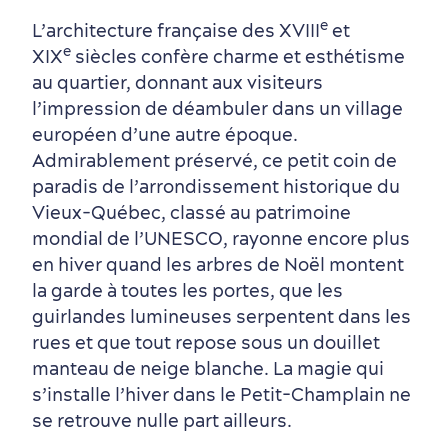
e
L’architecture française des XVIII
et
e
XIX
siècles confère charme et esthétisme
au quartier, donnant aux visiteurs
l’impression de déambuler dans un village
européen d’une autre époque.
Admirablement préservé, ce petit coin de
paradis de l’arrondissement historique du
Vieux‑Québec, classé au patrimoine
mondial de l’UNESCO, rayonne encore plus
Autour du centre-ville
Activités en été
Hôtels écologiques
Magazine Québec cité
en hiver quand les arbres de Noël montent
la garde à toutes les portes, que les
dans le Vieux-Québec
guirlandes lumineuses serpentent dans les
rues et que tout repose sous un douillet
manteau de neige blanche. La magie qui
s’installe l’hiver dans le Petit-Champlain ne
se retrouve nulle part ailleurs.