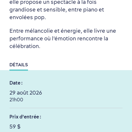
elle propose un spectacle à la fois
Autour du centre-ville
Activités en été
Hôtels écologiques
Magazine Québec cité
grandiose et sensible, entre piano et
dans le Vieux-Québec
envolées pop.
Entre mélancolie et énergie, elle livre une
performance où l’émotion rencontre la
célébration.
DÉTAILS
Périphérie de la ville
Activités en hiver
Centres de villégiature
Informations pratiques
en famille
Date :
29 août 2026
21h00
Prix d’entrée :
Tourisme responsable
Événements
Rabais hôtels
Compensation carbone
59 $