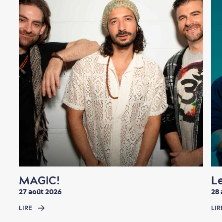
En famille
MAGIC!
L
27 août 2026
28 
LIRE
LIR