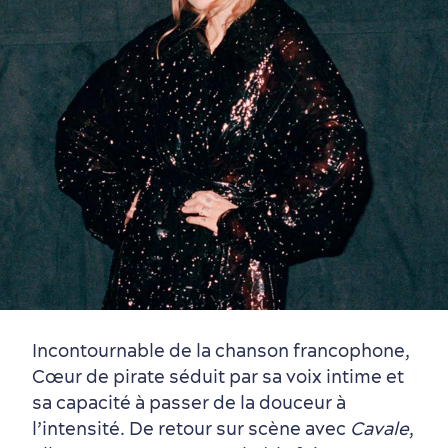
Vieux-Québec
Incontournables
7 expériences gourmandes
Où dormir?
Forfaits et rabais
Quartiers centraux
Quoi faire en août
Produits locaux
Vieux-Québec
Itinéraires
Incontournable de la chanson francophone,
Cœur de pirate séduit par sa voix intime et
sa capacité à passer de la douceur à
l’intensité. De retour sur scène avec
Cavale
,