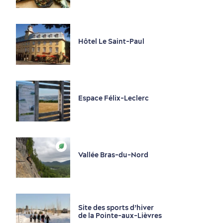
Musées
En famille
Observation de la faune et ornithologie
Hôtel Le Saint-Paul
Organisateurs d’activités et producteurs
d’événements
Parcs et centres de plein air
Bases et centres de plein air
Espace Félix-Leclerc
Parcs, réserves et stations touristiques
Point d’intérêt
Promenade et visite de jardins
Vallée Bras-du-Nord
Randonnée pédestre
Restaurants
Site des sports d’hiver
Services de guides touristiques
de la Pointe-aux-Lièvres