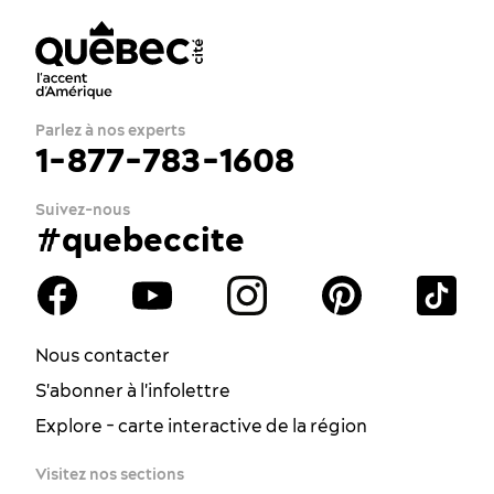
Comptoirs de crème glacée et gelato
Fromageries
Pâtisseries et boulangeries
Produits de l’érable
Parlez à nos experts
1-877-783-1608
Produits spécialisés
Épiceries fines
Suivez-nous
#quebeccite
Vie nocturne
Bars et pubs
Vignobles et producteurs d’alcool
Nous contacter
S'abonner à l'infolettre
Explore - carte interactive de la région
Visitez nos sections