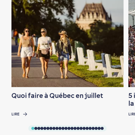
En famille
Quoi faire à Québec en juillet
5 
l
LIRE
LIR