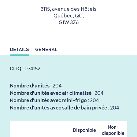
3115, avenue des Hôtels
Québec, QC,
G1W 3Z6
Tourisme responsable
Événements
Rabais hôtels
Compensation carbone
DÉTAILS
GÉNÉRAL
en amoureux
CITQ
: 074152
Nombre d’unités
: 204
Nombre d'unités avec air climatisé
: 204
Nombre d'unités avec mini-frigo
: 204
Nombre d'unités avec salle de bain privée
: 204
Première visite
Croisières internationales
Non-
Histoire vivante
au petit-déjeuner
Disponible
disponible