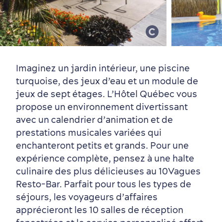
Vieux-Québec
Incontournables
7 expériences gourmandes
Où dormir?
Forfaits et rabais
Imaginez un jardin intérieur, une piscine
turquoise, des jeux d’eau et un module de
jeux de sept étages. L’Hôtel Québec vous
propose un environnement divertissant
avec un calendrier d’animation et de
prestations musicales variées qui
enchanteront petits et grands. Pour une
expérience complète, pensez à une halte
culinaire des plus délicieuses au 10Vagues
Quartiers centraux
Quoi faire en août
Produits locaux
Vieux-Québec
Itinéraires
Resto-Bar. Parfait pour tous les types de
séjours, les voyageurs d’affaires
apprécieront les 10 salles de réception