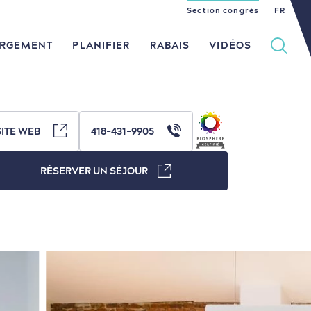
Section congrès
EN
ES
FR
RGEMENT
PLANIFIER
RABAIS
VIDÉOS
SITE WEB
418-431-9905
Histoire vivante
dans le Vieux-Québec
RÉSERVER UN SÉJOUR
Culture animée
en famille
Nature à proximité
en amoureux
Magasinage
au petit-déjeuner