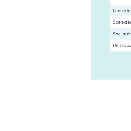
Literie f
Spa exté
Spa intér
Unités a