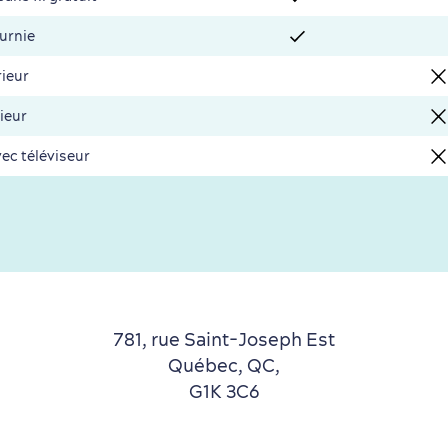
ournie
rieur
ieur
vec téléviseur
781, rue Saint-Joseph Est
Québec, QC,
G1K 3C6