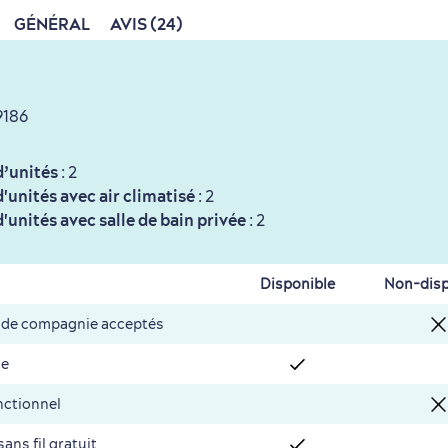
GÉNÉRAL
AVIS (24)
9186
’unités
: 2
unités avec air climatisé
: 2
unités avec salle de bain privée
: 2
Disponible
Non-disp
 de compagnie acceptés
ie
nctionnel
sans fil gratuit