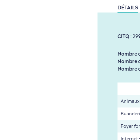
DÉTAILS
CITQ
: 29
Nombre d
Nombre d'
Nombre d'
Animaux
Buander
Foyer fo
Internet 