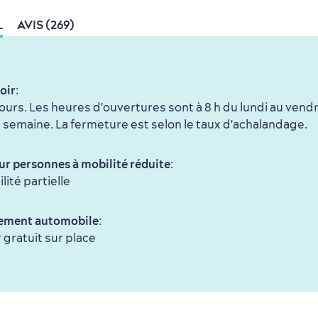
L
AVIS (269)
oir
:
jours. Les heures d'ouvertures sont à 8 h du lundi au vendr
de semaine. La fermeture est selon le taux d'achalandage.
r personnes à mobilité réduite
:
lité partielle
ement automobile
:
 gratuit sur place