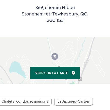
369, chemin Hibou
Stoneham-et-Tewkesbury, QC,
G3C 1S3
VOIR SUR LA CARTE
Chalets, condos et maisons
La Jacques-Cartier