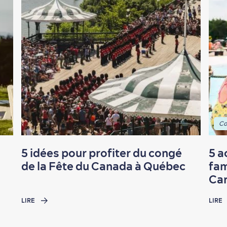
Co
5 idées pour profiter du congé
5 a
de la Fête du Canada à Québec
fam
Car
LIRE
LIRE