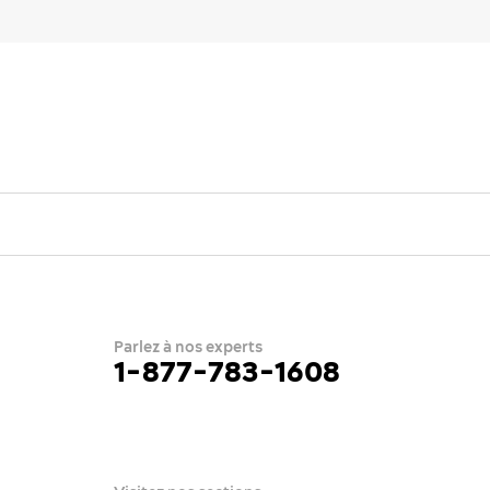
Parlez à nos experts
1-877-783-1608
e
ue