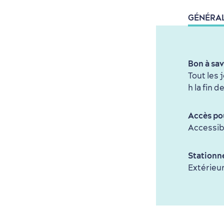
GÉNÉRA
Bon à sav
Tout les 
h la fin 
Accès pou
Accessibi
Stationn
Extérieur