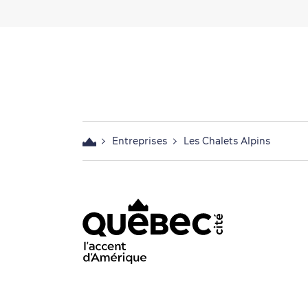
Entreprises
Les Chalets Alpins
acebook - OTQ - FR
Youtube - OTQ - FR
Instagram - OTQ - bilingue
Pinterest - OTQ - bilingu
TikTok - OTQ - Biling