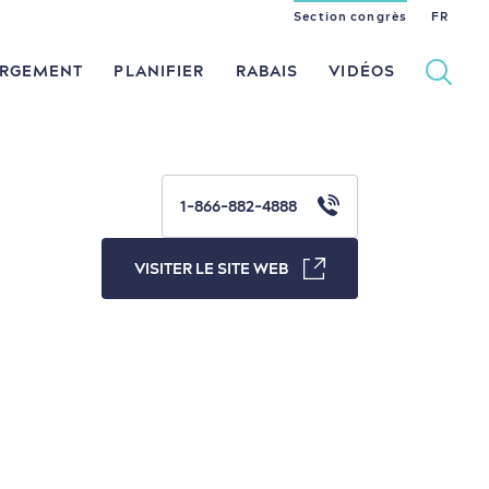
Section congrès
EN
ES
FR
RGEMENT
PLANIFIER
RABAIS
VIDÉOS
1-866-882-4888
Histoire vivante
dans le Vieux-Québec
VISITER LE SITE WEB
Culture animée
en famille
Nature à proximité
en amoureux
Magasinage
au petit-déjeuner