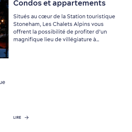
Condos et appartements
Tourisme responsable
Événements
Rabais hôtels
Compensation
Situés au cœur de la Station touristique
Première visite
carbone
Stoneham, Les Chalets Alpins vous
offrent la possibilité de profiter d’un
Saisons et climat
Croisières
magnifique lieu de villégiature à…
internationales
que
LIRE