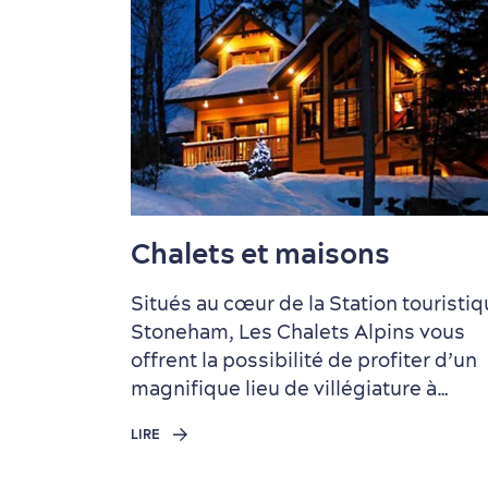
Pourquoi visiter Québec?
11 expériences à vivre
Les restaurants du Guide
Rabais sur les hôtels à Québec
Une foule d'économies pour
absolument en été
MICHELIN à Québec
votre séjour
VOIR
VOIR
VOIR
VOIR
VOIR
Chalets et maisons
Situés au cœur de la Station touristi
Stoneham, Les Chalets Alpins vous
offrent la possibilité de profiter d’un
magnifique lieu de villégiature à…
LIRE