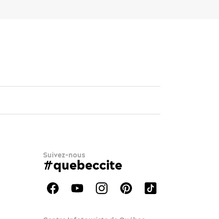
Suivez-nous
#quebeccite