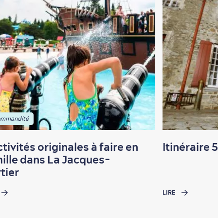
mmandité
ctivités originales à faire en
Itinéraire 
ille dans La Jacques-
tier
LIRE