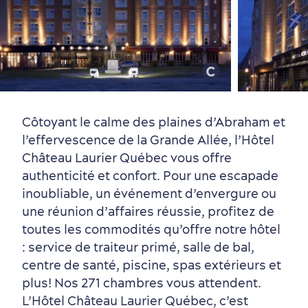
Vieux-Québec
Incontournables
7 expériences gourmandes
Où dormir?
Forfaits et rabais
Côtoyant le calme des plaines d’Abraham et
l’effervescence de la Grande Allée, l’Hôtel
Château Laurier Québec vous offre
authenticité et confort. Pour une escapade
inoubliable, un événement d’envergure ou
une réunion d’affaires réussie, profitez de
toutes les commodités qu’offre notre hôtel
: service de traiteur primé, salle de bal,
Quartiers centraux
Quoi faire en août
Produits locaux
Vieux-Québec
Itinéraires
centre de santé, piscine, spas extérieurs et
plus! Nos 271 chambres vous attendent.
L’Hôtel Château Laurier Québec, c’est