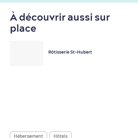
À découvrir aussi sur
Nature à proximité
place
Rôtisserie St-Hubert
Magasinage
Hébergement
Hôtels