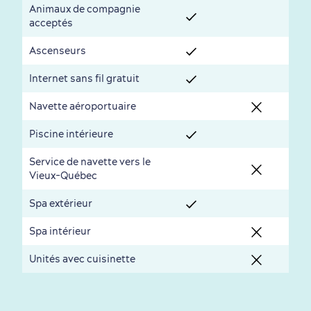
Animaux de compagnie
Histoire vivante
au petit-déjeuner
acceptés
Ascenseurs
Internet sans fil gratuit
Navette aéroportuaire
Piscine intérieure
Service de navette vers le
Saisons et climat
Vieux-Québec
Culture animée
écoresponsable
Spa extérieur
Spa intérieur
Unités avec cuisinette