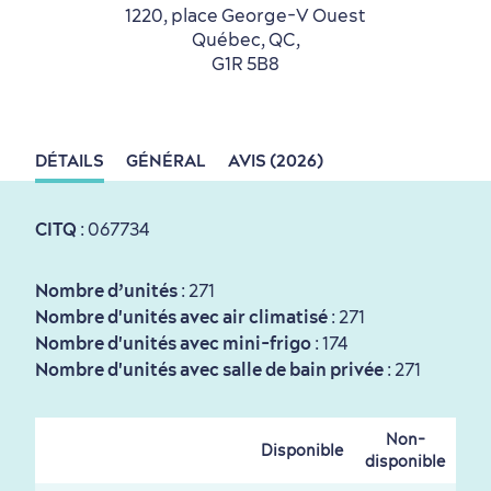
1220, place George-V Ouest
Québec, QC,
G1R 5B8
DÉTAILS
GÉNÉRAL
AVIS (2026)
Tourisme responsable
Événements
Rabais hôtels
Compensation carbone
CITQ
: 067734
en amoureux
Nombre d’unités
: 271
Nombre d'unités avec air climatisé
: 271
Nombre d'unités avec mini-frigo
: 174
Nombre d'unités avec salle de bain privée
: 271
Non-
Disponible
disponible
Première visite
Croisières internationales