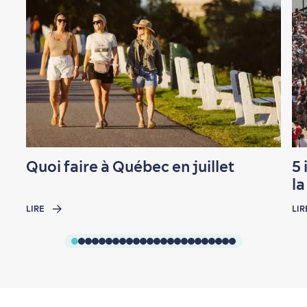
Quoi faire à Québec en juillet
5 
l
LIRE
LIR