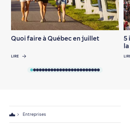
Quoi faire à Québec en juillet
5 
l
LIRE
LIR
Entreprises