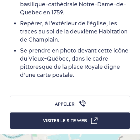
basilique-cathédrale Notre-Dame-de-
Québec en 1759.
Tourisme responsable
Événements
Rabais hôtels
Compensation carbone
Repérer, à l’extérieur de l’église, les
en amoureux
traces au sol de la deuxième Habitation
de Champlain.
Se prendre en photo devant cette icône
du Vieux-Québec, dans le cadre
pittoresque de la place Royale digne
d’une carte postale.
Première visite
Croisières internationales
Histoire vivante
au petit-déjeuner
APPELER
VISITER LE SITE WEB