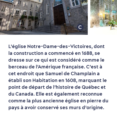
Vieux-Québec
Incontournables
7 expériences gourmandes
Où dormir?
Forfaits et rabais
L’église Notre-Dame-des-Victoires, dont
la construction a commencé en 1688, se
dresse sur ce qui est considéré comme le
berceau de l’Amérique française. C’est à
cet endroit que Samuel de Champlain a
Quartiers centraux
Quoi faire en août
Produits locaux
Vieux-Québec
Itinéraires
établi son Habitation en 1608, marquant le
point de départ de l’histoire de Québec et
du Canada. Elle est également reconnue
comme la plus ancienne église en pierre du
pays à avoir conservé ses murs d’origine.