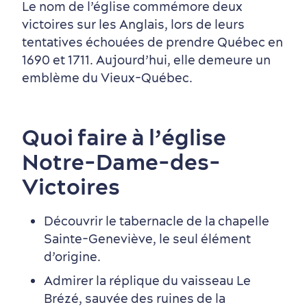
Le nom de l’église commémore deux
victoires sur les Anglais, lors de leurs
tentatives échouées de prendre Québec en
Autour du centre-ville
Activités en été
Hôtels écologiques
Magazine Québec cité
1690 et 1711. Aujourd’hui, elle demeure un
dans le Vieux-Québec
emblème du Vieux-Québec.
Quoi faire à l’église
Notre-Dame-des-
Victoires
Périphérie de la ville
Activités en hiver
Centres de villégiature
Informations pratiques
en famille
Découvrir le tabernacle de la chapelle
Sainte-Geneviève, le seul élément
d’origine.
Admirer la réplique du vaisseau Le
Brézé, sauvée des ruines de la