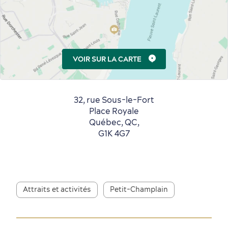
Saisons et climat
Culture animée
écoresponsable
VOIR SUR LA CARTE
32, rue Sous-le-Fort
Place Royale
Québec, QC,
G1K 4G7
Nature à proximité
Attraits et activités
Petit-Champlain