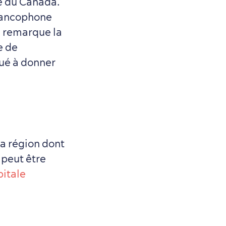
re du Canada.
francophone
n remarque la
e de
bué à donner
a région dont
 peut être
pitale