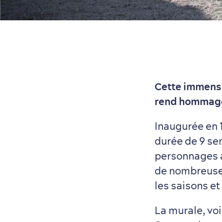
Cette immense
rend hommage 
Inaugurée en 1
durée de 9 sem
personnages a
de nombreuses
les saisons e
La murale, voi