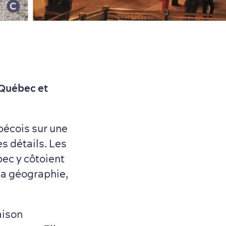
 Québec et
bécois sur une
s détails. Les
ec y côtoient
la géographie,
aison