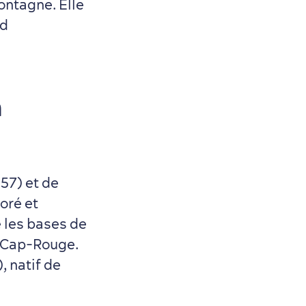
ontagne. Elle
ed
a
57) et de
oré et
é les bases de
à Cap-Rouge.
, natif de