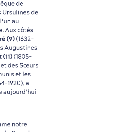
vêque de
s Ursulines de
l’un au
e. Aux côtés
é (9)
(1632-
les Augustines
 (11)
(1805-
 et des Sœurs
unis et les
54-1920), a
e aujourd’hui
mme notre