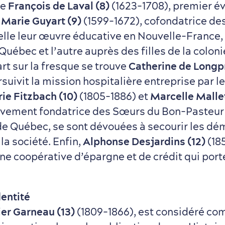
de
François de Laval (8)
(1623-1708), premier é
e
Marie Guyart (9)
(1599-1672), cofondatrice de
lle leur œuvre éducative en Nouvelle-France, 
uébec et l’autre auprès des filles de la coloni
rt sur la fresque se trouve
Catherine de Longpr
rsuivit la mission hospitalière entreprise par 
ie Fitzbach (10)
(1805-1886) et
Marcelle Mallet
tivement fondatrice des Sœurs du Bon-Pasteur
de Québec, se sont dévouées à secourir les dém
a société. Enfin,
Alphonse Desjardins (12)
(18
ne coopérative d’épargne et de crédit qui port
dentité
er Garneau (13)
(1809-1866), est considéré co