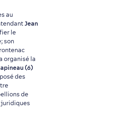
es au
intendant
Jean
ier le
; son
Frontenac
a organisé la
apineau (6)
oposé des
tre
bellions de
t juridiques