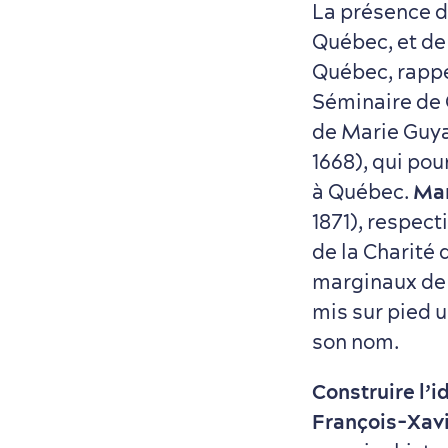
La présence 
Québec, et d
Québec, rappe
Séminaire de Q
de Marie Guya
1668), qui pou
à Québec.
Mar
1871), respec
de la Charité 
marginaux de l
mis sur pied u
son nom.
Construire l’i
François-Xavi