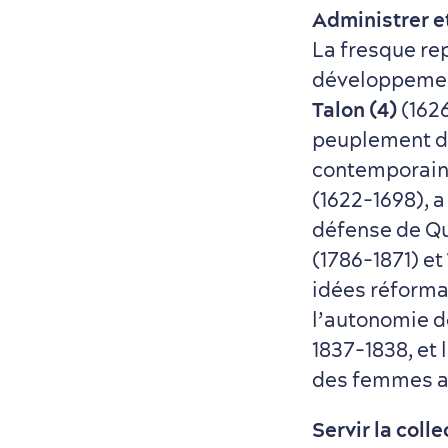
Administrer et
La fresque re
développement
Talon (4)
(1626
peuplement de
contemporain
(1622-1698), a
défense de Qu
(1786-1871) et
idées réformat
l’autonomie de
1837-1838, et 
des femmes a
Servir la colle