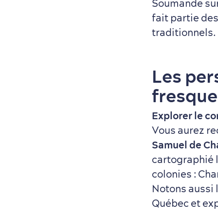
Soumande sur 
fait partie de
traditionnels.
Les per
fresque
Explorer le c
Vous aurez re
Samuel de Ch
cartographié l
colonies : Ch
Notons aussi 
Québec et exp