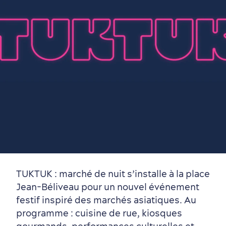
Vieux-Québec
Incontournables
7 expériences gourmandes
Où dormir?
Forfaits et rabais
Quartiers centraux
Quoi faire en août
Produits locaux
Vieux-Québec
Itinéraires
TUKTUK : marché de nuit s’installe à la place
Jean-Béliveau pour un nouvel événement
festif inspiré des marchés asiatiques. Au
programme : cuisine de rue, kiosques