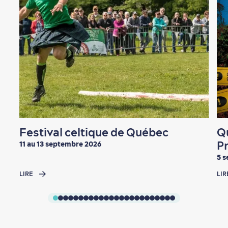
En famille
Festival celtique de Québec
Q
P
11 au 13 septembre 2026
5 
LIRE
LIR