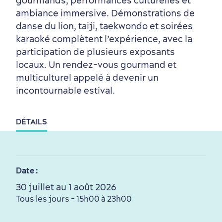
gourmands, performances culturelles et
Autour du centre-ville
Activités en été
Hôtels écologiques
Magazine Québec cité
ambiance immersive. Démonstrations de
dans le Vieux-Québec
danse du lion, taiji, taekwondo et soirées
karaoké complètent l’expérience, avec la
participation de plusieurs exposants
locaux. Un rendez-vous gourmand et
multiculturel appelé à devenir un
incontournable estival.
Périphérie de la ville
Activités en hiver
Centres de villégiature
Informations pratiques
en famille
DÉTAILS
Date :
30 juillet au 1 août 2026
Tous les jours - 15h00 à 23h00
Tourisme responsable
Événements
Rabais hôtels
Compensation carbone
en amoureux