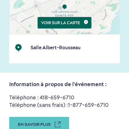
Saisons et climat
VOIR SUR LA CARTE
Culture animée
écoresponsable
Salle Albert-Rousseau
Information à propos de l'événement :
Nature à proximité
Téléphone : 418-659-6710
Téléphone (sans frais) :
1-877-659-6710
EN SAVOIR PLUS