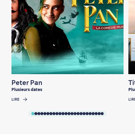
Peter Pan
T
Plusieurs dates
Plu
LIRE
LIR