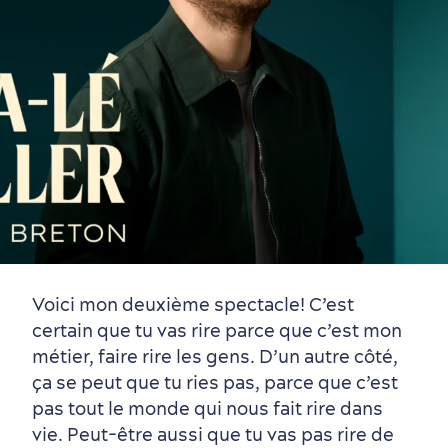
Vieux-Québec
Incontournables
7 expériences gourmandes
Où dormir?
Forfaits et rabais
Voici mon deuxième spectacle! C’est
Quartiers centraux
Quoi faire en août
Produits locaux
Vieux-Québec
Itinéraires
certain que tu vas rire parce que c’est mon
métier, faire rire les gens. D’un autre côté,
ça se peut que tu ries pas, parce que c’est
pas tout le monde qui nous fait rire dans
vie. Peut-être aussi que tu vas pas rire de