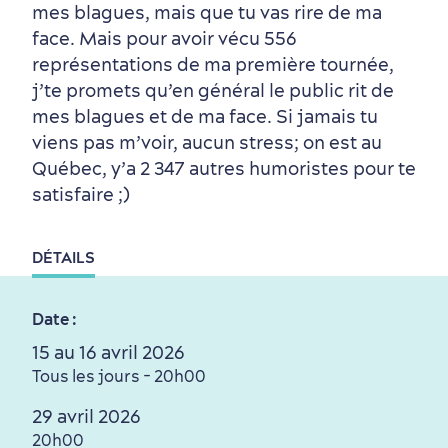
mes blagues, mais que tu vas rire de ma
face. Mais pour avoir vécu 556
représentations de ma première tournée,
Autour du centre-ville
Activités en été
Hôtels écologiques
Magazine Québec cité
j’te promets qu’en général le public rit de
dans le Vieux-Québec
mes blagues et de ma face. Si jamais tu
viens pas m’voir, aucun stress; on est au
Québec, y’a 2 347 autres humoristes pour te
satisfaire ;)
DÉTAILS
Périphérie de la ville
Activités en hiver
Centres de villégiature
Informations pratiques
Date :
en famille
15 au 16 avril 2026
Tous les jours - 20h00
29 avril 2026
20h00