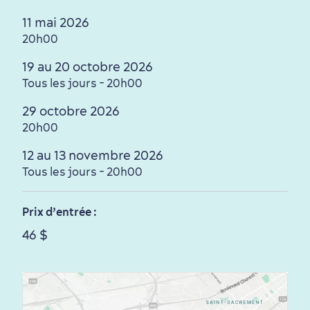
11 mai 2026
20h00
Tourisme responsable
Événements
Rabais hôtels
Compensation carbone
19 au 20 octobre 2026
en amoureux
Tous les jours - 20h00
29 octobre 2026
20h00
12 au 13 novembre 2026
Tous les jours - 20h00
Première visite
Croisières internationales
Prix d’entrée :
Histoire vivante
au petit-déjeuner
46 $