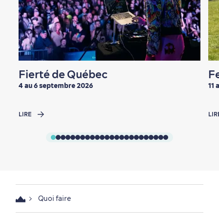
En famille
Fierté de Québec
Fe
4 au 6 septembre 2026
11 
LIRE
LIR
Quoi faire