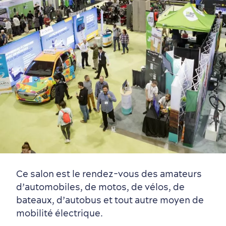
Vieux-Québec
Incontournables
7 expériences gourmandes
Où dormir?
Forfaits et rabais
Quartiers centraux
Quoi faire en août
Produits locaux
Vieux-Québec
Itinéraires
Ce salon est le rendez-vous des amateurs
d’automobiles, de motos, de vélos, de
bateaux, d’autobus et tout autre moyen de
mobilité électrique.
Autour du centre-ville
Activités en été
Hôtels écologiques
Magazine Québec cité