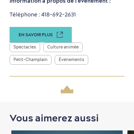
Information à propos de l'événement :
Téléphone : 418-692-2631
EN SAVOIR PLUS
Spectacles
Culture animée
Nature à proximité
Petit-Champlain
Événements
Vous aimerez aussi
Magasinage