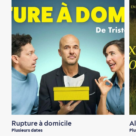
En famille
Rupture à domicile
A
Plusieurs dates
Plu