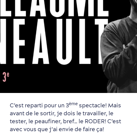
Vieux-Québec
Incontournables
7 expériences gourmandes
Où dormir?
Forfaits et rabais
Quartiers centraux
Quoi faire en août
Produits locaux
Vieux-Québec
Itinéraires
ème
C’est reparti pour un 3
spectacle! Mais
avant de le sortir, je dois le travailler, le
tester, le peaufiner, bref… le RODER! C’est
avec vous que j’ai envie de faire ça!