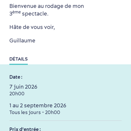
Bienvenue au rodage de mon
Autour du centre-ville
Activités en été
Hôtels écologiques
Magazine Québec cité
ème
3
spectacle.
dans le Vieux-Québec
Hâte de vous voir,
Guillaume
DÉTAILS
Périphérie de la ville
Activités en hiver
Centres de villégiature
Informations pratiques
Date :
en famille
7 juin 2026
20h00
1 au 2 septembre 2026
Tous les jours - 20h00
Prix d’entrée :
Tourisme responsable
Événements
Rabais hôtels
Compensation carbone