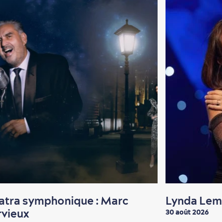
atra sym­pho­nique : Marc
Lynda Lem
vieux
30 août 2026