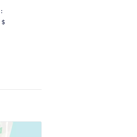
:
5 $