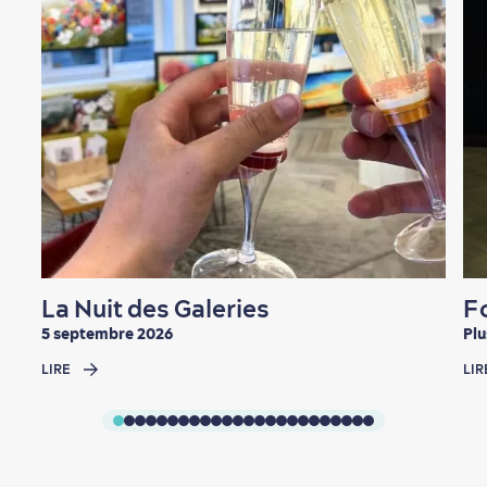
En famille
La Nuit des Galeries
F
5 septembre 2026
Plu
LIRE
LIR