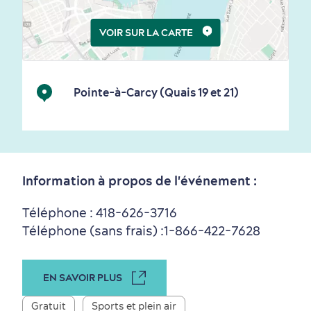
VOIR SUR LA CARTE
Pointe-à-Carcy (Quais 19 et 21)
Première visite
Croisières internationales
Histoire vivante
au petit-déjeuner
Information à propos de l'événement :
Téléphone : 418-626-3716
Téléphone (sans frais) :
1-866-422-7628
Saisons et climat
Culture animée
écoresponsable
EN SAVOIR PLUS
Gratuit
Sports et plein air