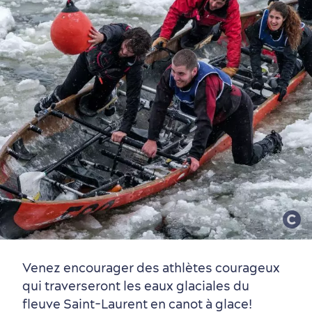
Vieux-Québec
Incontournables
7 expériences gourmandes
Où dormir?
Forfaits et rabais
Quartiers centraux
Quoi faire en août
Produits locaux
Vieux-Québec
Itinéraires
Venez encourager des athlètes courageux
qui traverseront les eaux glaciales du
fleuve Saint-Laurent en canot à glace!