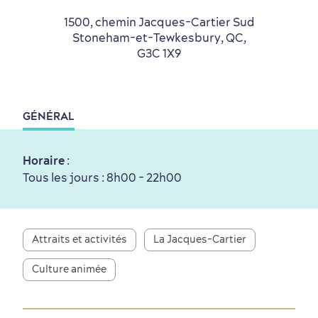
1500, chemin Jacques-Cartier Sud
Stoneham-et-Tewkesbury, QC,
G3C 1X9
Périphérie de la ville
Activités en hiver
Centres de villégiature
Informations pratiques
en famille
GÉNÉRAL
Horaire
:
Tous les jours : 8h00 - 22h00
Tourisme responsable
Événements
Rabais hôtels
Compensation carbone
en amoureux
Attraits et activités
La Jacques-Cartier
Culture animée
Première visite
Croisières internationales