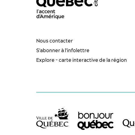
acebook - OTQ - FR
Youtube - OTQ - FR
Instagram - OTQ - bilingue
Pinterest - OTQ - bilingu
TikTok - OTQ - Biling
Nous contacter
S'abonner à l'infolettre
Explore - carte interactive de la région