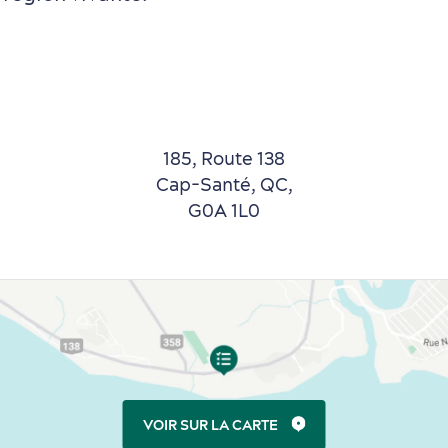
185, Route 138
Cap-Santé, QC,
G0A 1L0
VOIR SUR LA CARTE