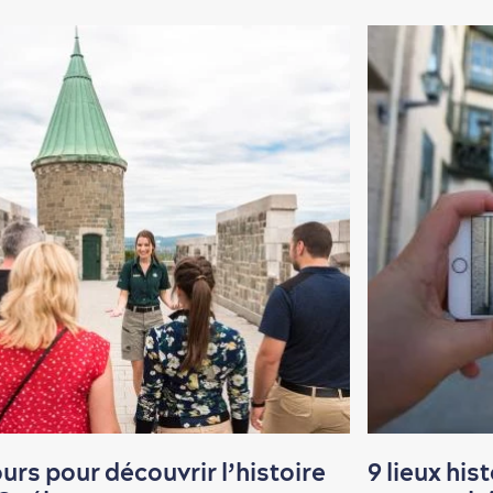
ours pour découvrir l’histoire
9 lieux his