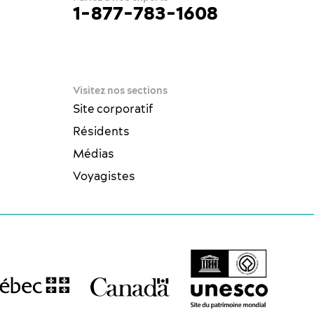
1-877-783-1608
e
ue
Visitez nos sections
Site corporatif
Résidents
Médias
Voyagistes