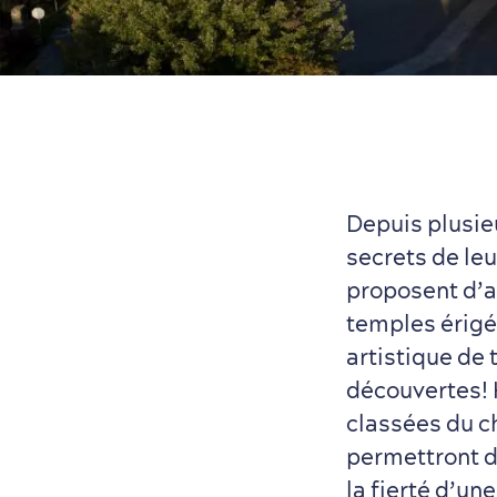
Depuis plusieu
secrets de le
proposent d’a
temples érigé
artistique de 
découvertes! H
classées du c
permettront d
la fierté d’un