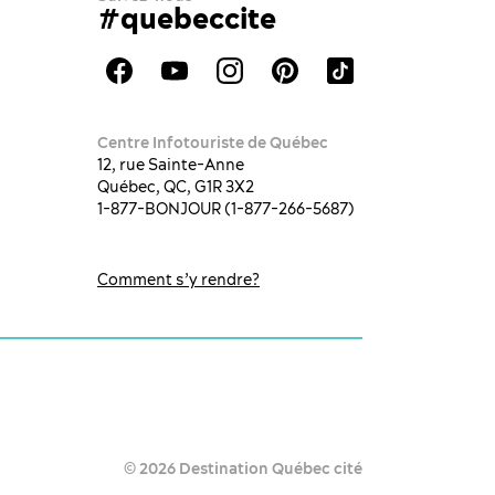
#quebeccite
Centre Infotouriste de Québec
12, rue Sainte-Anne
Québec, QC, G1R 3X2
1-877-BONJOUR (1-877-266-5687)
Comment s’y rendre?
© 2026 Destination Québec cité