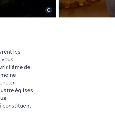
vrent les
é vous
rir l’âme de
rimoine
iche en
quatre églises
ous
i constituent