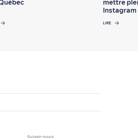
 Québec
mettre plei
Instagram
LIRE
Suivez-nous