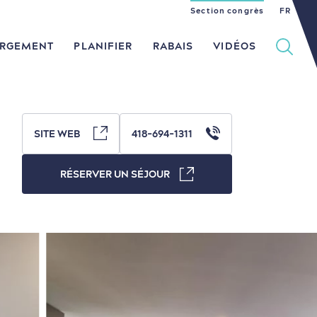
Section congrès
EN
ES
FR
RGEMENT
PLANIFIER
RABAIS
VIDÉOS
SITE WEB
418-694-1311
Histoire vivante
dans le Vieux-Québec
RÉSERVER UN SÉJOUR
Culture animée
en famille
Nature à proximité
en amoureux
Magasinage
au petit-déjeuner