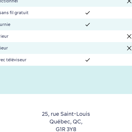
nctionnel
sans fil gratuit
ournie
rieur
ieur
vec téléviseur
25, rue Saint-Louis
Québec, QC,
G1R 3Y8