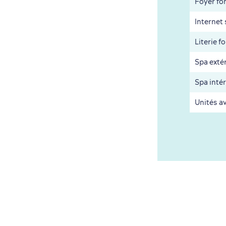
Foyer fo
Internet 
Literie f
Spa exté
Spa intér
Unités a