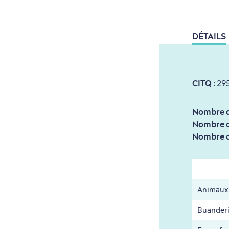
DÉTAILS
CITQ
: 29
Nombre d
Nombre d'
Nombre d'
Animaux
Buander