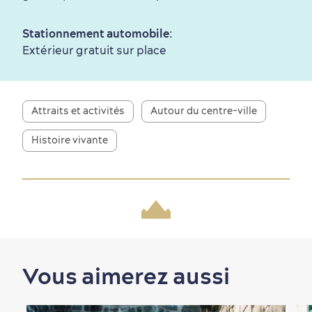
Culture animée
écoresponsable
Stationnement automobile
:
Extérieur gratuit sur place
Attraits et activités
Autour du centre-ville
Histoire vivante
Nature à proximité
Vous aimerez aussi
Magasinage