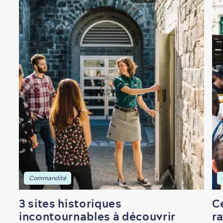
En famille
Commandité
3 sites historiques
Ce
incontournables à découvrir
ra