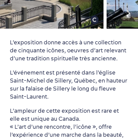
Vieux-Québec
Incontournables
7 expériences gourmandes
Où dormir?
Forfaits et rabais
L’exposition donne accès à une collection
de cinquante icônes, oeuvres d’art relevant
d’une tradition spirituelle très ancienne.
L’événement est présenté dans l’église
Saint-Michel de Sillery, Québec, en hauteur
Quartiers centraux
Quoi faire en août
Produits locaux
Vieux-Québec
Itinéraires
sur la falaise de Sillery le long du fleuve
Saint-Laurent.
L’ampleur de cette exposition est rare et
elle est unique au Canada.
« L’art d’une rencontre, l’icône », offre
l’expérience d’une marche dans la beauté,