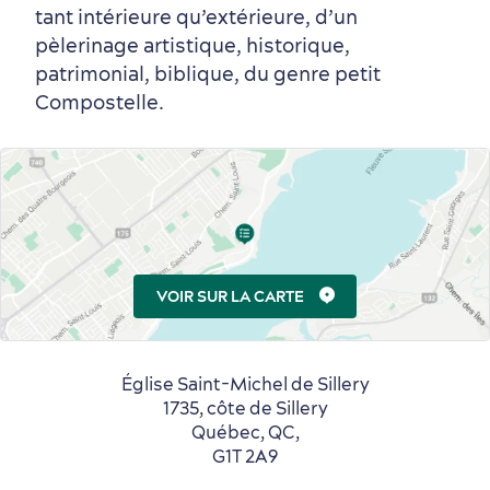
tant intérieure qu’extérieure, d’un
Autour du centre-ville
Activités en été
Hôtels écologiques
Magazine Québec cité
pèlerinage artistique, historique,
patrimonial, biblique, du genre petit
dans le Vieux-Québec
Compostelle.
Périphérie de la ville
Activités en hiver
Centres de villégiature
Informations pratiques
VOIR SUR LA CARTE
en famille
Église Saint-Michel de Sillery
1735, côte de Sillery
Québec, QC,
G1T 2A9