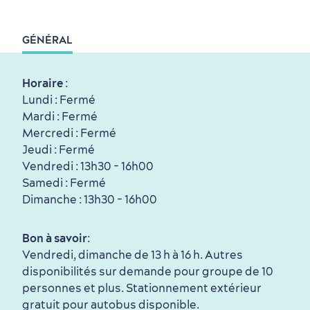
Tourisme responsable
Événements
Rabais hôtels
Compensation carbone
en amoureux
GÉNÉRAL
Horaire
:
Lundi : Fermé
Mardi : Fermé
Mercredi : Fermé
Première visite
Croisières internationales
Jeudi : Fermé
Vendredi : 13h30 - 16h00
Histoire vivante
au petit-déjeuner
Samedi : Fermé
Dimanche : 13h30 - 16h00
Bon à savoir
:
Vendredi, dimanche de 13 h à 16 h. Autres
disponibilités sur demande pour groupe de 10
personnes et plus. Stationnement extérieur
Saisons et climat
gratuit pour autobus disponible.